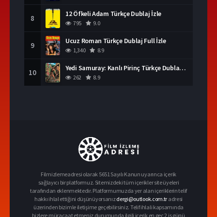
12 Öfkeli Adam Türkçe Dublaj İzle
8
795
9.0
Ucuz Roman Türkçe Dublaj Full İzle
9
1,340
8.9
Yedi Samuray: Kanlı Pirinç Türkçe Dublaj İzle
10
262
8.9
Filmizlemeadresi olarak 5651 Sayılı Kanun uyarınca içerik
sağlayıcı bir platformuz. Sitemizdeki tüm içerikler site üyeleri
tarafından eklenmektedir. Platformumuzda yer alan içeriklerin telif
hakkı ihlal ettiğini düşünüyorsanız
dergi@outlook.com.tr
adresi
üzerinden bizimle iletişime geçebilirsiniz. Telif ihlali kapsamında
bizlere müracaat etmeniz durumunda ilgili içerik en geç 2 iş günü