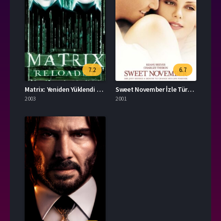
7.2
6.7
Matrix: Yeniden Yüklendi Full İzle
Sweet November İzle Türkçe Dublaj
2003
2001