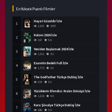
En Yüksek Puanlı Filmler
Hayat Güzeldir İzle
1
1,033
1997
Koloni 2026 İzle
2
167
9.6
Yeniden Başlamak 2024 İzle
3
1,911
9.3
Esaretin Bedeli Full İzle
4
1,775
9.3
The Godfather Türkçe Dublaj İzle
5
329
9.2
Yüzüklerin Efendisi: Kralın Dönüşü İzle
6
1,224
9.0
Kara Şövalye Türkçe Dublaj İzle
7
686
9.0