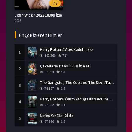
7.7
John Wick 4 2023 1080p İzle
2023
En Çok İzlenen Filmler
Harry Potter 4 Ateş Kadehi İzle
1
165,266
7.7
Çakallarla Dans 7 Full İzle HD
2
87,984
4.3
The Gangster, The Cop and The Devil Türkçe Dublaj İzle
3
74,167
6.9
Harry Potter 8 Ölüm Yadirgarları Bölüm 2 İzle
4
67,652
8.1
Nefes Yer Eksi 2 İzle
5
57,996
6.5