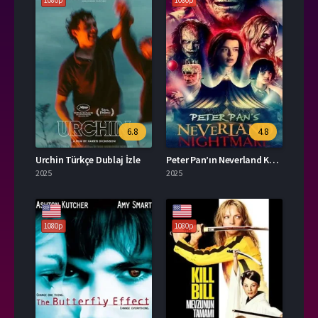
1080p
1080p
6.8
4.8
Urchin Türkçe Dublaj İzle
Peter Pan’ın Neverland Kabusu Türkçe Dublaj İzle
2025
2025
1080p
1080p