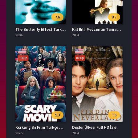
7.6
8.7
The Butterfly Effect Türkçe Dublaj İzle
Kill Bill: Mevzunun Tamamı Türkçe Dublaj İzle
2004
2004
1080p
1080p
5.3
7.6
Korkunç Bir Film Türkçe Dublaj İzle
Düşler Ülkesi Full HD İzle
2026
2004