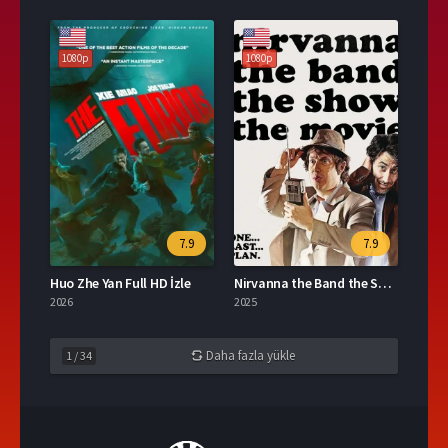
1080p
1080p
7.9
7.9
Huo Zhe Yan Full HD İzle
Nirvanna the Band the Show the Movie Türkçe Dublaj İzle
2026
2025
Daha fazla yükle
1
/
34