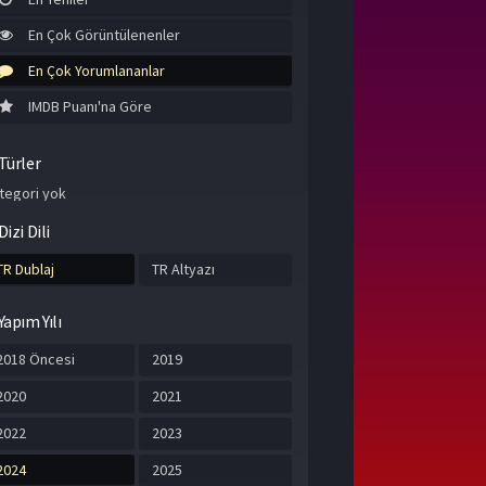
En Çok Görüntülenenler
En Çok Yorumlananlar
IMDB Puanı'na Göre
Türler
tegori yok
Dizi Dili
TR Dublaj
TR Altyazı
Yapım Yılı
2018 Öncesi
2019
2020
2021
2022
2023
2024
2025