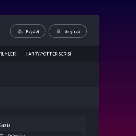
Kaydol
Giriş Yap
FİLMLER
HARRY POTTER SERİSİ
Sırala
En Yeniler