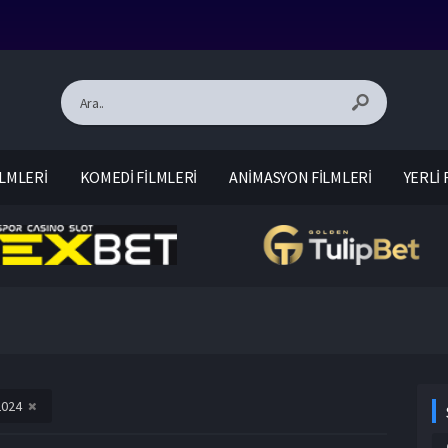
LMLERİ
KOMEDİ FİLMLERİ
ANİMASYON FİLMLERİ
YERLİ 
2024