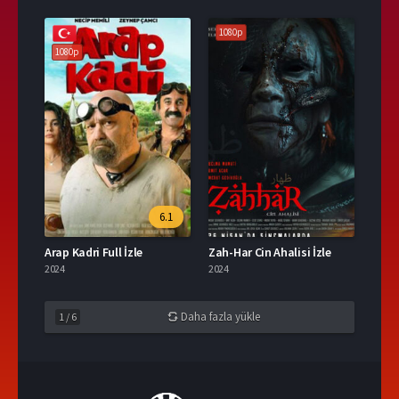
1080p
1080p
6.1
Arap Kadri Full İzle
Zah-Har Cin Ahalisi İzle
2024
2024
Daha fazla yükle
1
/
6