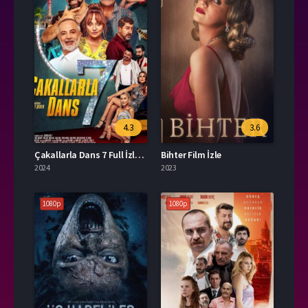
4.3
3.6
Çakallarla Dans 7 Full İzle HD
Bihter Film İzle
2024
2023
1080p
1080p