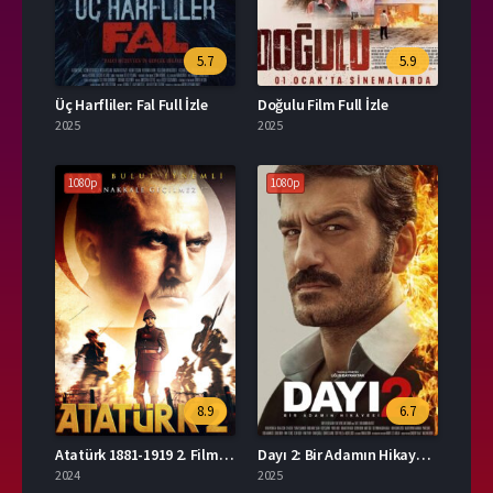
5.7
5.9
Üç Harfliler: Fal Full İzle
Doğulu Film Full İzle
2025
2025
1080p
1080p
8.9
6.7
Atatürk 1881-1919 2. Film İzle
Dayı 2: Bir Adamın Hikayesi İzle
2024
2025