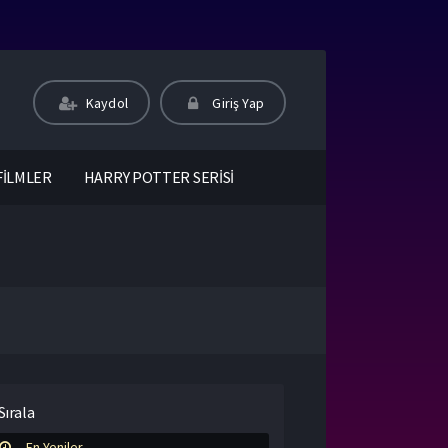
Kaydol
Giriş Yap
FİLMLER
HARRY POTTER SERİSİ
Sırala
En Yeniler