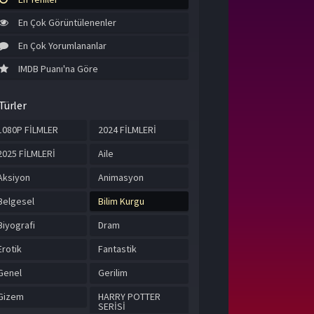
En Çok Görüntülenenler
En Çok Yorumlananlar
IMDB Puanı'na Göre
Türler
1080P FİLMLER
2024 FİLMLERİ
2025 FİLMLERİ
Aile
Aksiyon
Animasyon
Belgesel
Bilim Kurgu
Biyografi
Dram
Erotik
Fantastik
Genel
Gerilim
Gizem
HARRY POTTER
SERİSİ