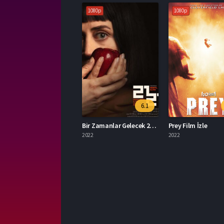
1080p
1080p
6.1
Bir Zamanlar Gelecek 2121 Türkçe Dublaj İzle
Prey Film İzle
2022
2022