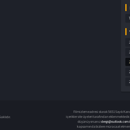
Filmizlemeadresi olarak 5651 Sayılı Kanu
içerikler site üyeleri tarafından eklenmektedir.
aklıdır.
düşünüyorsanız
dergi@outlook.com.t
kapsamında bizlere müracaat etmeniz d