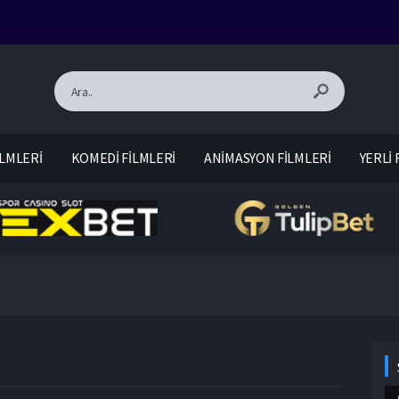
LMLERİ
KOMEDİ FİLMLERİ
ANİMASYON FİLMLERİ
YERLİ 