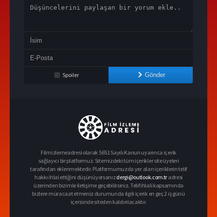
Spoiler
Gönder
Filmizlemeadresi olarak 5651 Sayılı Kanun uyarınca içerik
sağlayıcı bir platformuz. Sitemizdeki tüm içerikler site üyeleri
tarafından eklenmektedir. Platformumuzda yer alan içeriklerin telif
hakkı ihlal ettiğini düşünüyorsanız
dergi@outlook.com.tr
adresi
üzerinden bizimle iletişime geçebilirsiniz. Telif ihlali kapsamında
bizlere müracaat etmeniz durumunda ilgili içerik en geç 2 iş günü
içerisinde siteden kaldırılacaktır.