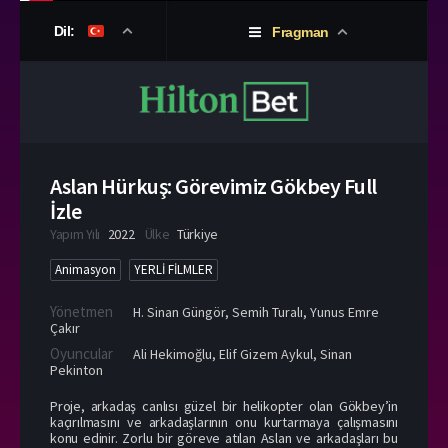
Dil:
Fragman
Aslan Hürkuş: Görevimiz Gökbey Full
İzle
Yapım Yılı
2022
Ülke
Türkiye
Animasyon
YERLİ FİLMLER
Yönetmen
H. Sinan Güngör
,
Semih Turalı
,
Yunus Emre
Çakır
Oyuncular
Ali Hekimoğlu
,
Elif Gizem Aykul
,
Sinan
Pekinton
Proje, arkadaş canlısı güzel bir helikopter olan Gökbey’in
kaçırılmasını ve arkadaşlarının onu kurtarmaya çalışmasını
konu edinir. Zorlu bir göreve atılan Aslan ve arkadaşları bu