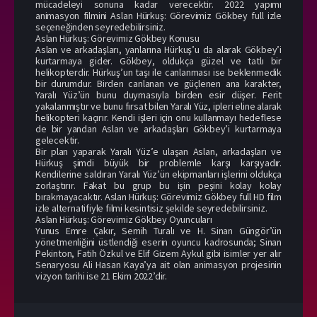
mücadeleyi sonuna kadar verecektir. 2022 yapımı
animasyon filmini Aslan Hürkuş: Görevimiz Gökbey full izle
seçeneğinden seyredebilirsiniz.
Aslan Hürkuş: Görevimiz Gökbey Konusu
Aslan ve arkadaşları, yanlarına Hürkuş’u da alarak Gökbey’i
kurtarmaya gider. Gökbey, oldukça güzel ve tatlı bir
helikopterdir. Hürkuş’un taşı ile canlanması ise beklenmedik
bir durumdur. Birden canlanan ve güçlenen ana karakter,
Yaralı Yüz’ün bunu duymasıyla birden esir düşer. Ferit
yakalanmıştır ve bunu fırsat bilen Yaralı Yüz, ipleri eline alarak
helikopteri kaçırır. Kendi işleri için onu kullanmayı hedeflese
de bir yandan Aslan ve arkadaşları Gökbey’i kurtarmaya
gelecektir.
Bir plan yaparak Yaralı Yüz’e ulaşan Aslan, arkadaşları ve
Hürkuş şimdi büyük bir problemle karşı karşıyadır.
Kendilerine saldıran Yaralı Yüz’ün ekipmanları işlerini oldukça
zorlaştırır. Fakat bu grup bu işin peşini kolay kolay
bırakmayacaktır. Aslan Hürkuş: Görevimiz Gökbey full HD film
izle alternatifiyle filmi kesintisiz şekilde seyredebilirsiniz.
Aslan Hürkuş: Görevimiz Gökbey Oyuncuları
Yunus Emre Çakır, Semih Turalı ve H. Sinan Güngör’ün
yönetmenliğini üstlendiği eserin oyuncu kadrosunda; Sinan
Pekinton, Fatih Özkul ve Elif Gizem Aykul gibi isimler yer alır
Senaryosu Ali Hasan Kaya’ya ait olan animasyon projesinin
vizyon tarihi ise 21 Ekim 2022’dir.