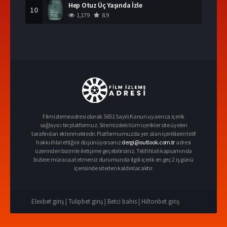
Hep Otuz Üç Yaşında İzle
10
1,179
8.9
Filmizlemeadresi olarak 5651 Sayılı Kanun uyarınca içerik
sağlayıcı bir platformuz. Sitemizdeki tüm içerikler site üyeleri
tarafından eklenmektedir. Platformumuzda yer alan içeriklerin telif
hakkı ihlal ettiğini düşünüyorsanız
dergi@outlook.com.tr
adresi
üzerinden bizimle iletişime geçebilirsiniz. Telif ihlali kapsamında
bizlere müracaat etmeniz durumunda ilgili içerik en geç 2 iş günü
içerisinde siteden kaldırılacaktır.
Elexbet giriş |
Tulipbet giriş |
Betci bahis |
Hiltonbet giriş