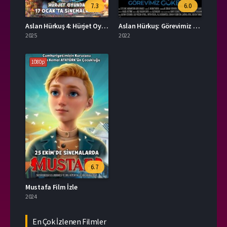
7.3
6.0
Aslan Hürkuş 4: Hürjet Oyunda İzle
Aslan Hürkuş: Görevimiz Gökbey Full İzle
2025
2022
1080p
6.7
Mustafa Film İzle
2024
En Çok İzlenen Filmler