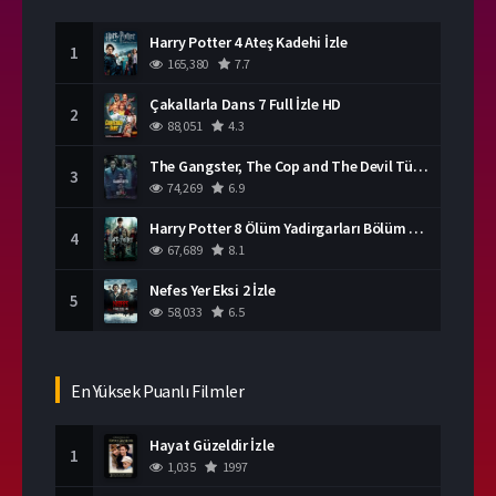
Harry Potter 4 Ateş Kadehi İzle
1
165,380
7.7
Çakallarla Dans 7 Full İzle HD
2
88,051
4.3
The Gangster, The Cop and The Devil Türkçe Dublaj İzle
3
74,269
6.9
Harry Potter 8 Ölüm Yadirgarları Bölüm 2 İzle
4
67,689
8.1
Nefes Yer Eksi 2 İzle
5
58,033
6.5
En Yüksek Puanlı Filmler
Hayat Güzeldir İzle
1
1,035
1997