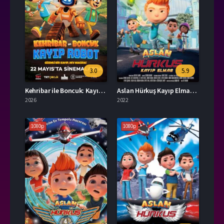
3.0
5.9
Kehribar ile Boncuk: Kayıp Robot Film İzle
Aslan Hürkuş Kayıp Elmas Full İzle
2026
2022
1080p
1080p