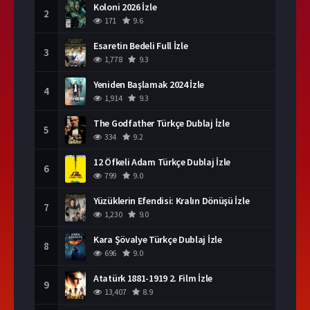
Koloni 2026 İzle
2
171
9.6
Esaretin Bedeli Full İzle
3
1,778
9.3
Yeniden Başlamak 2024 İzle
4
1,914
9.3
The Godfather Türkçe Dublaj İzle
5
334
9.2
12 Öfkeli Adam Türkçe Dublaj İzle
6
799
9.0
Yüzüklerin Efendisi: Kralın Dönüşü İzle
7
1,230
9.0
Kara Şövalye Türkçe Dublaj İzle
8
696
9.0
Atatürk 1881-1919 2. Film İzle
9
13,407
8.9