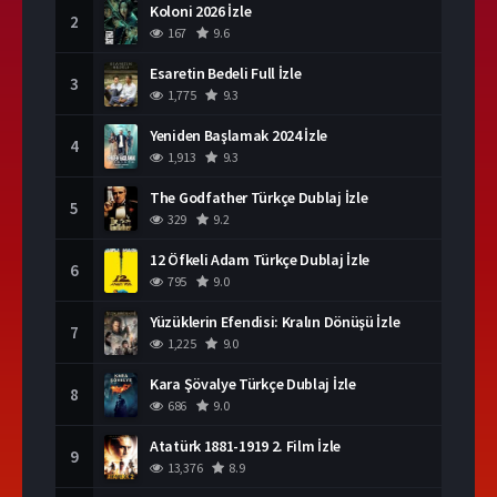
Koloni 2026 İzle
2
167
9.6
Esaretin Bedeli Full İzle
3
1,775
9.3
Yeniden Başlamak 2024 İzle
4
1,913
9.3
The Godfather Türkçe Dublaj İzle
5
329
9.2
12 Öfkeli Adam Türkçe Dublaj İzle
6
795
9.0
Yüzüklerin Efendisi: Kralın Dönüşü İzle
7
1,225
9.0
Kara Şövalye Türkçe Dublaj İzle
8
686
9.0
Atatürk 1881-1919 2. Film İzle
9
13,376
8.9