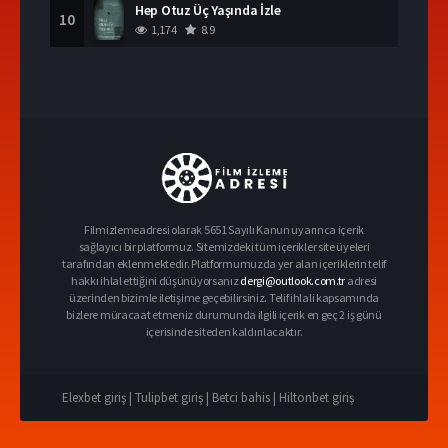
Hep Otuz Üç Yaşında İzle
10
1,174
8.9
Filmizlemeadresi olarak 5651 Sayılı Kanun uyarınca içerik
sağlayıcı bir platformuz. Sitemizdeki tüm içerikler site üyeleri
tarafından eklenmektedir. Platformumuzda yer alan içeriklerin telif
hakkı ihlal ettiğini düşünüyorsanız
dergi@outlook.com.tr
adresi
üzerinden bizimle iletişime geçebilirsiniz. Telif ihlali kapsamında
bizlere müracaat etmeniz durumunda ilgili içerik en geç 2 iş günü
içerisinde siteden kaldırılacaktır.
Elexbet giriş |
Tulipbet giriş |
Betci bahis |
Hiltonbet giriş