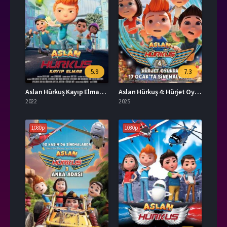
5.9
7.3
Aslan Hürkuş Kayıp Elmas Full İzle
Aslan Hürkuş 4: Hürjet Oyunda İzle
2022
2025
1080p
1080p