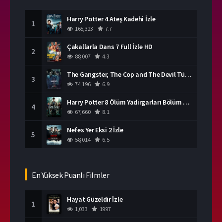
Harry Potter 4 Ateş Kadehi İzle
1
165,323
7.7
Çakallarla Dans 7 Full İzle HD
2
88,007
4.3
The Gangster, The Cop and The Devil Türkçe Dublaj İzle
3
74,196
6.9
Harry Potter 8 Ölüm Yadirgarları Bölüm 2 İzle
4
67,660
8.1
Nefes Yer Eksi 2 İzle
5
58,014
6.5
En Yüksek Puanlı Filmler
Hayat Güzeldir İzle
1
1,033
1997