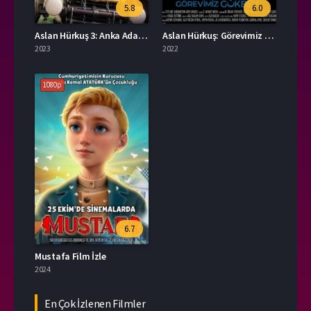
5.8
6.0
Aslan Hürkuş 3: Anka Adası İzle
Aslan Hürkuş: Görevimiz Gökbey Full İzle
2023
2022
1080p
6.7
Mustafa Film İzle
2024
En Çok İzlenen Filmler