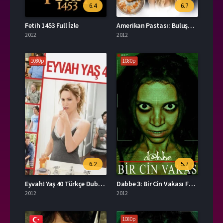
6.4
6.7
Fetih 1453 Full İzle
Amerikan Pastası: Buluşma HD İzle
2012
2012
1080p
1080p
6.2
5.7
Eyvah! Yaş 40 Türkçe Dublaj İzle
Dabbe 3: Bir Cin Vakası Full İzle
2012
2012
1080p