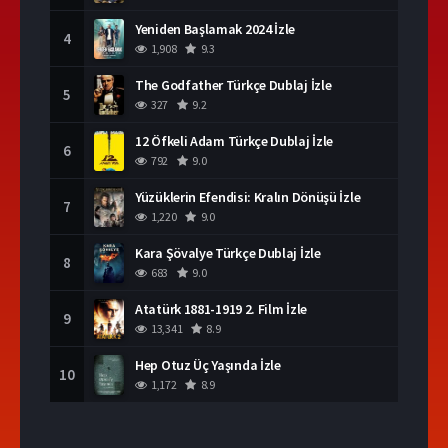
Yeniden Başlamak 2024 İzle
4
1,908
9.3
The Godfather Türkçe Dublaj İzle
5
327
9.2
12 Öfkeli Adam Türkçe Dublaj İzle
6
792
9.0
Yüzüklerin Efendisi: Kralın Dönüşü İzle
7
1,220
9.0
Kara Şövalye Türkçe Dublaj İzle
8
683
9.0
Atatürk 1881-1919 2. Film İzle
9
13,341
8.9
Hep Otuz Üç Yaşında İzle
10
1,172
8.9