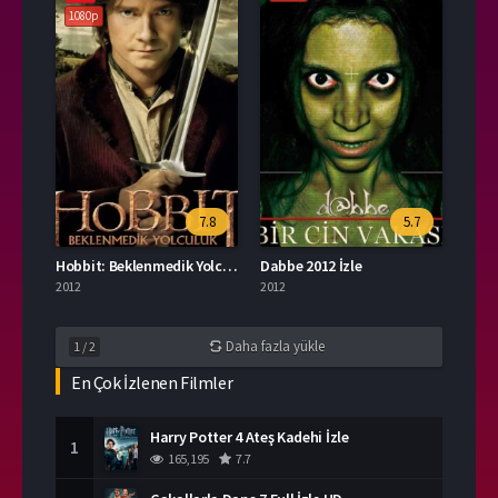
1080p
7.8
5.7
Hobbit: Beklenmedik Yolculuk İzle
Dabbe 2012 İzle
2012
2012
Daha fazla yükle
1
/
2
En Çok İzlenen Filmler
Harry Potter 4 Ateş Kadehi İzle
1
165,195
7.7