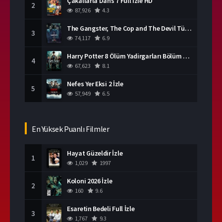
Çakallarla Dans 7 Full İzle HD
2
87,926
4.3
The Gangster, The Cop and The Devil Türkçe Dublaj İzle
3
74,117
6.9
Harry Potter 8 Ölüm Yadirgarları Bölüm 2 İzle
4
67,623
8.1
Nefes Yer Eksi 2 İzle
5
57,949
6.5
En Yüksek Puanlı Filmler
Hayat Güzeldir İzle
1
1,029
1997
Koloni 2026 İzle
2
160
9.6
Esaretin Bedeli Full İzle
3
1,767
9.3