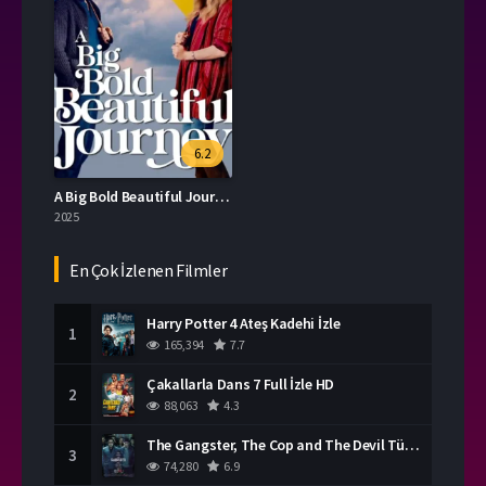
6.2
A Big Bold Beautiful Journey İzle
2025
En Çok İzlenen Filmler
Harry Potter 4 Ateş Kadehi İzle
1
165,394
7.7
Çakallarla Dans 7 Full İzle HD
2
88,063
4.3
The Gangster, The Cop and The Devil Türkçe Dublaj İzle
3
74,280
6.9