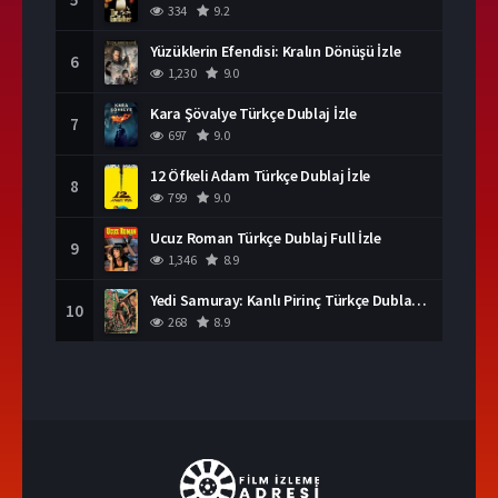
334
9.2
Yüzüklerin Efendisi: Kralın Dönüşü İzle
6
1,230
9.0
Kara Şövalye Türkçe Dublaj İzle
7
697
9.0
12 Öfkeli Adam Türkçe Dublaj İzle
8
799
9.0
Ucuz Roman Türkçe Dublaj Full İzle
9
1,346
8.9
Yedi Samuray: Kanlı Pirinç Türkçe Dublaj İzle
10
268
8.9