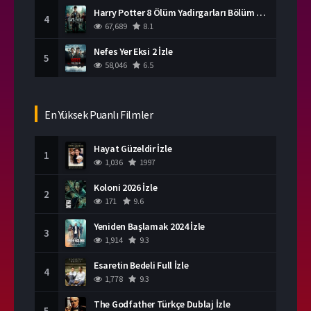
Harry Potter 8 Ölüm Yadirgarları Bölüm 2 İzle
4
67,689
8.1
Nefes Yer Eksi 2 İzle
5
58,046
6.5
En Yüksek Puanlı Filmler
Hayat Güzeldir İzle
1
1,036
1997
Koloni 2026 İzle
2
171
9.6
Yeniden Başlamak 2024 İzle
3
1,914
9.3
Esaretin Bedeli Full İzle
4
1,778
9.3
The Godfather Türkçe Dublaj İzle
5