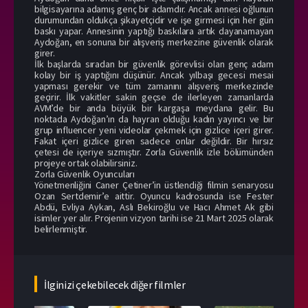
bilgisayarına adamış genç bir adamdır. Ancak annesi oğlunun
durumundan oldukça şikayetçidir ve işe girmesi için her gün
baskı yapar. Annesinin yaptığı baskılara artık dayanamayan
Aydoğan, en sonuna bir alışveriş merkezine güvenlik olarak
girer.
İlk başlarda sıradan bir güvenlik görevlisi olan genç adam
kolay bir iş yaptığını düşünür. Ancak yılbaşı gecesi mesai
yapması gerekir ve tüm zamanını alışveriş merkezinde
geçirir. İlk vakitler sakin geçse de ilerleyen zamanlarda
AVM’de bir anda büyük bir kargaşa meydana gelir. Bu
noktada Aydoğan’ın da hayran olduğu kadın yayıncı ve bir
grup influencer yeni videolar çekmek için gizlice içeri girer.
Fakat içeri gizlice giren sadece onlar değildir. Bir hırsız
çetesi de içeriye sızmıştır. Zorla Güvenlik izle bölümünden
projeye ortak olabilirsiniz.
Zorla Güvenlik Oyuncuları
Yönetmenliğini Caner Çetiner’in üstlendiği filmin senaryosu
Ozan Sertdemir’e aittir. Oyuncu kadrosunda ise Fester
Abdü, Evliya Aykan, Aslı Bekiroğlu ve Hacı Ahmet Ak gibi
isimler yer alır. Projenin vizyon tarihi ise 21 Mart 2025 olarak
belirlenmiştir.
İlginizi çekebilecek diğer filmler