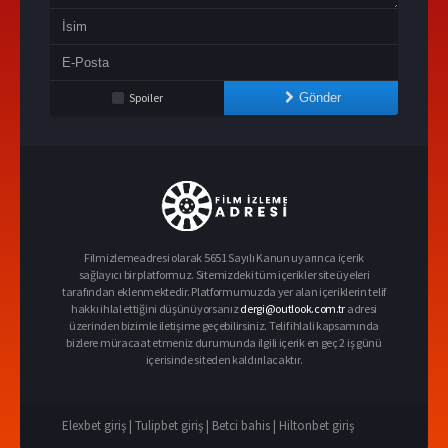
Spoiler
Gönder
Filmizlemeadresi olarak 5651 Sayılı Kanun uyarınca içerik
sağlayıcı bir platformuz. Sitemizdeki tüm içerikler site üyeleri
tarafından eklenmektedir. Platformumuzda yer alan içeriklerin telif
hakkı ihlal ettiğini düşünüyorsanız
dergi@outlook.com.tr
adresi
üzerinden bizimle iletişime geçebilirsiniz. Telif ihlali kapsamında
bizlere müracaat etmeniz durumunda ilgili içerik en geç 2 iş günü
içerisinde siteden kaldırılacaktır.
Elexbet giriş |
Tulipbet giriş |
Betci bahis |
Hiltonbet giriş