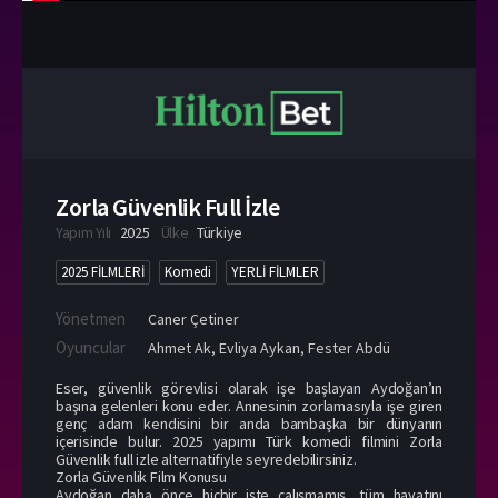
Zorla Güvenlik Full İzle
Yapım Yılı
2025
Ülke
Türkiye
2025 FİLMLERİ
Komedi
YERLİ FİLMLER
Yönetmen
Caner Çetiner
Oyuncular
Ahmet Ak
,
Evliya Aykan
,
Fester Abdü
Eser, güvenlik görevlisi olarak işe başlayan Aydoğan’ın
başına gelenleri konu eder. Annesinin zorlamasıyla işe giren
genç adam kendisini bir anda bambaşka bir dünyanın
içerisinde bulur. 2025 yapımı Türk komedi filmini Zorla
Güvenlik full izle alternatifiyle seyredebilirsiniz.
Zorla Güvenlik Film Konusu
Aydoğan daha önce hiçbir işte çalışmamış, tüm hayatını