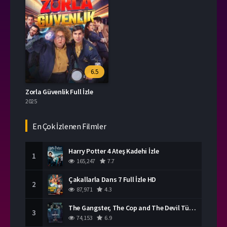
6.5
Zorla Güvenlik Full İzle
2025
En Çok İzlenen Filmler
Harry Potter 4 Ateş Kadehi İzle
1
165,247
7.7
Çakallarla Dans 7 Full İzle HD
2
87,971
4.3
The Gangster, The Cop and The Devil Türkçe Dublaj İzle
3
74,153
6.9