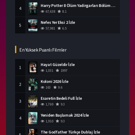
Harry Potter 8 Ölüm Yadirgarları Bölüm 2 İzle
4
67,638
8.1
Nefes Yer Eksi 2 İzle
5
57,981
6.5
En Yüksek Puanlı Filmler
Hayat Güzeldir İzle
1
1,031
1997
Koloni 2026 İzle
2
163
9.6
Esaretin Bedeli Full İzle
3
1,769
9.3
Yeniden Başlamak 2024 İzle
4
1,910
9.3
The Godfather Türkçe Dublaj İzle
5