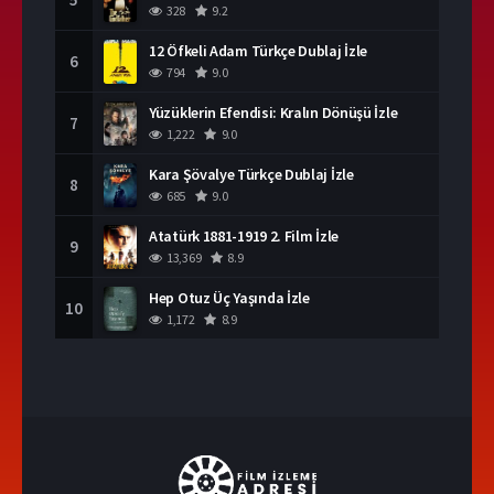
328
9.2
12 Öfkeli Adam Türkçe Dublaj İzle
6
794
9.0
Yüzüklerin Efendisi: Kralın Dönüşü İzle
7
1,222
9.0
Kara Şövalye Türkçe Dublaj İzle
8
685
9.0
Atatürk 1881-1919 2. Film İzle
9
13,369
8.9
Hep Otuz Üç Yaşında İzle
10
1,172
8.9