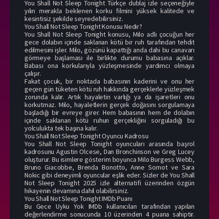
You Shall Not Sleep Tonight Türkçe dublaj izle seçeneğiyle
yılın merakla beklenen korku filmini yüksek kalitede ve
kesintisiz şekilde seyredebilirsiniz.
You Shall Not Sleep Tonight Konusu Nedir?
You Shall Not Sleep Tonight konusu, Milo adlı çocuğun her
gece dolabın içinde saklanan kötü bir ruh tarafından tehdit
edilmesini işler. Milo, gözünü kapattığı anda dahi bu canavarı
görmeye başlaması ile birlikte durumu babasına açıklar.
Babası ona korkularıyla yüzleşmesinde yardımcı olmaya
çalışır.
Fakat çocuk, bir noktada babasının kaderini ve onu her
geçen gün tüketen kötü ruh hakkında gerçeklerle yüzleşmek
zorunda kalır. Artık hayaletin varlığı ya da işaretleri onu
korkutmaz. Milo, hayaletlerin gerçek doğasını sorgulamaya
başladığı bir evreye girer. Hem babasının hem de dolabın
içinde saklanan kötü ruhun gerçekliğini sorguladığı bu
yolculukta tek başına kalır.
You Shall Not Sleep Tonight Oyuncu Kadrosu
You Shall Not Sleep Tonight oyuncuları arasında başrol
kadrosunu Agustin Olcese, Dan Bronchinson ve Greg Lucey
oluşturur. Bu isimlere gösterim boyunca Milo Burgess Webb,
Bruno Giacobbe, Brenda Bonotto, Anne Somot ve Sara
Nokic gibi deneyimli oyuncular eşlik eder. Sizler de You Shall
Not Sleep Tonight 2025 izle alternatifi üzerinden özgün
hikayenin devamına dahil olabilirsiniz.
You Shall Not Sleep Tonight IMDb Puanı
Bu Gece Uyku Yok IMDb kullanıcıları tarafından yapılan
değerlendirme sonucunda 10 üzerinden 4 puana sahiptir.