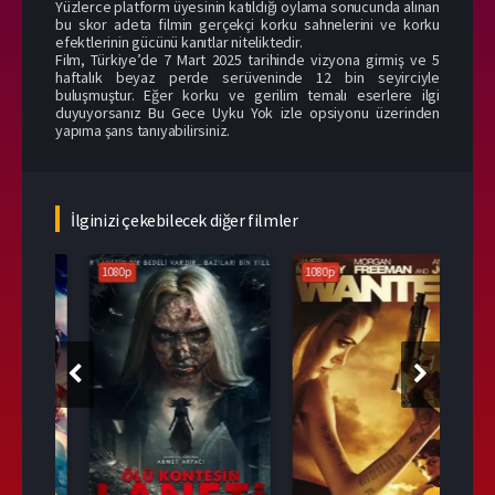
Yüzlerce platform üyesinin katıldığı oylama sonucunda alınan
bu skor adeta filmin gerçekçi korku sahnelerini ve korku
efektlerinin gücünü kanıtlar niteliktedir.
Film, Türkiye’de 7 Mart 2025 tarihinde vizyona girmiş ve 5
haftalık beyaz perde serüveninde 12 bin seyirciyle
buluşmuştur. Eğer korku ve gerilim temalı eserlere ilgi
duyuyorsanız Bu Gece Uyku Yok izle opsiyonu üzerinden
yapıma şans tanıyabilirsiniz.
İlginizi çekebilecek diğer filmler
1080p
1080p
108