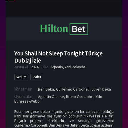
You Shall Not Sleep Tonight Türkçe
Dublaj İzle
Yapım Yılı
2024
Ülke
Arjantin
,
Yeni Zelanda
Gerilim
Korku
Yönetmen
Ben Deka
,
Guillermo Carbonell
,
Julien Deka
Oyuncular
Agustín Olcese
,
Bruno Giacobbe
,
Milo
Burgess-Webb
Eser, her gece dolabın içinde gizlenen bir canavarın olduğu
kabuslar görmeye başlayan bir çocuğun hikayesini ele alır.
Başarılı projenin direktörlük ve senaryo görevlerini
Guillermo Carbonell, Ben Deka ve Julien Deka üçlüsü üstlenir.