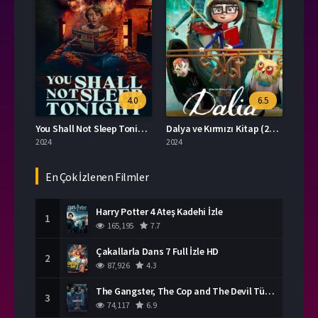
4.0
6.5
You Shall Not Sleep Tonight Türkçe Dublaj İzle
Dalya ve Kırmızı Kitap (2025) Film İzle
2024
2024
En Çok İzlenen Filmler
Harry Potter 4 Ateş Kadehi İzle
1
165,195
7.7
Çakallarla Dans 7 Full İzle HD
2
87,926
4.3
The Gangster, The Cop and The Devil Türkçe Dublaj İzle
3
74,117
6.9