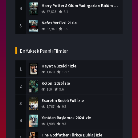
Harry Potter 8 Ölüm Yadirgarları Bölüm 2 İzle
4
67,623
8.1
Nefes Yer Eksi 2 İzle
5
57,949
6.5
En Yüksek Puanlı Filmler
Hayat Güzeldir İzle
1
1,029
1997
Koloni 2026 İzle
2
160
9.6
Esaretin Bedeli Full İzle
3
1,767
9.3
Yeniden Başlamak 2024 İzle
4
1,908
9.3
The Godfather Türkçe Dublaj İzle
5