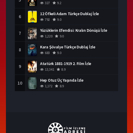
327
9.2
12 Öfkeli Adam Türkçe Dublaj İzle
6
792
9.0
Yüzüklerin Efendisi: Kralın Dönüşü İzle
7
1,220
9.0
Kara Şövalye Türkçe Dublaj İzle
8
683
9.0
Atatürk 1881-1919 2. Film İzle
9
13,341
8.9
Hep Otuz Üç Yaşında İzle
10
1,172
8.9