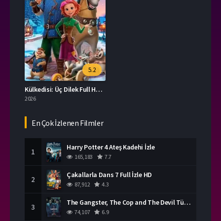
5.2
Külkedisi: Üç Dilek Full HD İzle
2026
En Çok İzlenen Filmler
Harry Potter 4 Ateş Kadehi İzle
1
165,183
7.7
Çakallarla Dans 7 Full İzle HD
2
87,912
4.3
The Gangster, The Cop and The Devil Türkçe Dublaj İzle
3
74,107
6.9