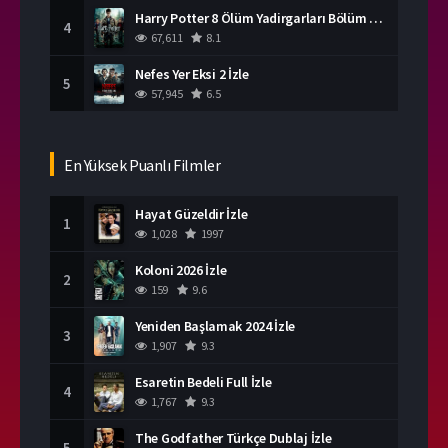
Harry Potter 8 Ölüm Yadirgarları Bölüm 2 İzle
4
67,611
8.1
Nefes Yer Eksi 2 İzle
5
57,945
6.5
En Yüksek Puanlı Filmler
Hayat Güzeldir İzle
1
1,028
1997
Koloni 2026 İzle
2
159
9.6
Yeniden Başlamak 2024 İzle
3
1,907
9.3
Esaretin Bedeli Full İzle
4
1,767
9.3
The Godfather Türkçe Dublaj İzle
5