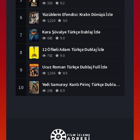
326
9.2
Yüzüklerin Efendisi: Kralın Dönüşü İzle
6
1,220
9.0
Kara Şövalye Türkçe Dublaj İzle
7
683
9.0
12 Öfkeli Adam Türkçe Dublaj İzle
8
792
9.0
Ucuz Roman Türkçe Dublaj Full İzle
9
1,336
8.9
Yedi Samuray: Kanlı Pirinç Türkçe Dublaj İzle
10
256
8.9