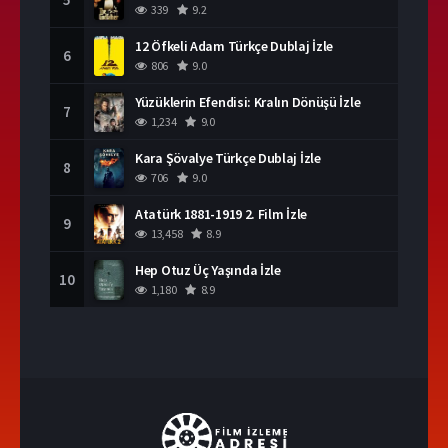
339
9.2
12 Öfkeli Adam Türkçe Dublaj İzle
6
806
9.0
Yüzüklerin Efendisi: Kralın Dönüşü İzle
7
1,234
9.0
Kara Şövalye Türkçe Dublaj İzle
8
706
9.0
Atatürk 1881-1919 2. Film İzle
9
13,458
8.9
Hep Otuz Üç Yaşında İzle
10
1,180
8.9