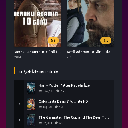
5.8
6.1
Meraklı Adamın 10 Günü İzle
Kötü Adamın 10 Günü İzle
2024
2023
En Çok İzlenen Filmler
Harry Potter 4 Ateş Kadehi İzle
1
165,437
7.7
Çakallarla Dans 7 Full İzle HD
2
88,103
4.3
The Gangster, The Cop and The Devil Türkçe Dublaj İzle
3
74,311
6.9