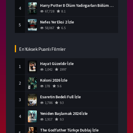
Harry Potter 8 Ölüm Yadirgarları Bölüm 2 İzle
4
67,728
8.1
Nefes Yer Eksi 2 İzle
5
58,067
6.5
En Yüksek Puanlı Filmler
Hayat Güzeldir İzle
1
1,042
1997
Koloni 2026 İzle
2
178
9.6
Esaretin Bedeli Full İzle
3
1,786
9.3
Yeniden Başlamak 2024 İzle
4
1,917
9.3
The Godfather Türkçe Dublaj İzle
5