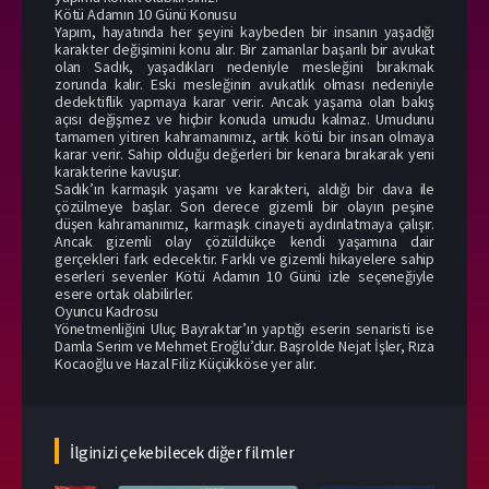
Kötü Adamın 10 Günü Konusu
Yapım, hayatında her şeyini kaybeden bir insanın yaşadığı
karakter değişimini konu alır. Bir zamanlar başarılı bir avukat
olan Sadık, yaşadıkları nedeniyle mesleğini bırakmak
zorunda kalır. Eski mesleğinin avukatlık olması nedeniyle
dedektiflik yapmaya karar verir. Ancak yaşama olan bakış
açısı değişmez ve hiçbir konuda umudu kalmaz. Umudunu
tamamen yitiren kahramanımız, artık kötü bir insan olmaya
karar verir. Sahip olduğu değerleri bir kenara bırakarak yeni
karakterine kavuşur.
Sadık’ın karmaşık yaşamı ve karakteri, aldığı bir dava ile
çözülmeye başlar. Son derece gizemli bir olayın peşine
düşen kahramanımız, karmaşık cinayeti aydınlatmaya çalışır.
Ancak gizemli olay çözüldükçe kendi yaşamına dair
gerçekleri fark edecektir. Farklı ve gizemli hikayelere sahip
eserleri sevenler Kötü Adamın 10 Günü izle seçeneğiyle
esere ortak olabilirler.
Oyuncu Kadrosu
Yönetmenliğini Uluç Bayraktar’ın yaptığı eserin senaristi ise
Damla Serim ve Mehmet Eroğlu’dur. Başrolde Nejat İşler, Rıza
Kocaoğlu ve Hazal Filiz Küçükköse yer alır.
İlginizi çekebilecek diğer filmler