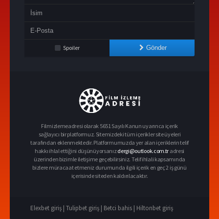
Spoiler
Gönder
Filmizlemeadresi olarak 5651 Sayılı Kanun uyarınca içerik
sağlayıcı bir platformuz. Sitemizdeki tüm içerikler site üyeleri
tarafından eklenmektedir. Platformumuzda yer alan içeriklerin telif
hakkı ihlal ettiğini düşünüyorsanız
dergi@outlook.com.tr
adresi
üzerinden bizimle iletişime geçebilirsiniz. Telif ihlali kapsamında
bizlere müracaat etmeniz durumunda ilgili içerik en geç 2 iş günü
içerisinde siteden kaldırılacaktır.
Elexbet giriş |
Tulipbet giriş |
Betci bahis |
Hiltonbet giriş