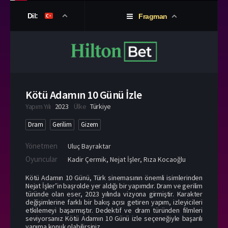
Dil:
Fragman
Kötü Adamın 10 Günü İzle
Yapım Yılı
2023
Ülke
Türkiye
Dram
Gerilim
Gizem
Yönetmen
Uluç Bayraktar
Oyuncular
Kadir Çermik
,
Nejat İşler
,
Rıza Kocaoğlu
Kötü Adamın 10 Günü, Türk sinemasının önemli isimlerinden
Nejat İşler’in başrolde yer aldığı bir yapımdır. Dram ve gerilim
türünde olan eser, 2023 yılında vizyona girmiştir. Karakter
değişimlerine farklı bir bakış açısı getiren yapım, izleyicileri
etkilemeyi başarmıştır. Dedektif ve dram türünden filmleri
seviyorsanız Kötü Adamın 10 Günü izle seçeneğiyle başarılı
yapıma konuk olabilirsiniz.