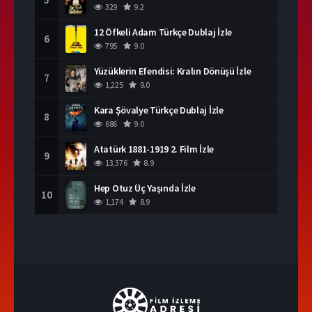
329
9.2
12 Öfkeli Adam Türkçe Dublaj İzle
6
795
9.0
Yüzüklerin Efendisi: Kralın Dönüşü İzle
7
1,225
9.0
Kara Şövalye Türkçe Dublaj İzle
8
686
9.0
Atatürk 1881-1919 2. Film İzle
9
13,376
8.9
Hep Otuz Üç Yaşında İzle
10
1,174
8.9