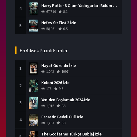
Harry Potter 8 Ölüm Yadirgarları Bölüm 2 İzle
4
67,719
8.1
Nefes Yer Eksi 2 İzle
5
58,061
6.5
En Yüksek Puanlı Filmler
Hayat Güzeldir İzle
1
1,042
1997
Koloni 2026 İzle
2
176
9.6
Yeniden Başlamak 2024 İzle
3
1,916
9.3
Esaretin Bedeli Full İzle
4
1,783
9.3
The Godfather Türkçe Dublaj İzle
5