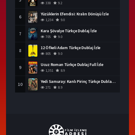
338
9.2
Yüzüklerin Efendisi: Kralın Dönüşü İzle
6
1,234
9.0
Kara Şövalye Türkçe Dublaj İzle
7
705
9.0
12 Öfkeli Adam Türkçe Dublaj İzle
8
805
9.0
Ucuz Roman Türkçe Dublaj Full İzle
9
1,351
8.9
Yedi Samuray: Kanlı Pirinç Türkçe Dublaj İzle
10
271
8.9