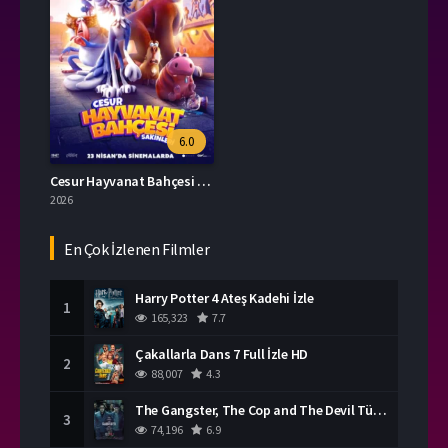
6.0
Cesur Hayvanat Bahçesi Sakinleri Full İzle
2026
En Çok İzlenen Filmler
Harry Potter 4 Ateş Kadehi İzle
1
165,323
7.7
Çakallarla Dans 7 Full İzle HD
2
88,007
4.3
The Gangster, The Cop and The Devil Türkçe Dublaj İzle
3
74,196
6.9