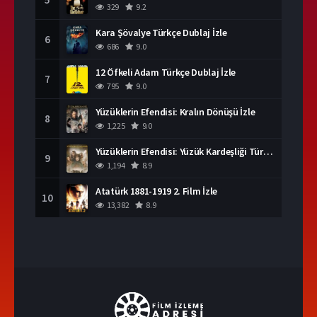
329
9.2
Kara Şövalye Türkçe Dublaj İzle
6
686
9.0
12 Öfkeli Adam Türkçe Dublaj İzle
7
795
9.0
Yüzüklerin Efendisi: Kralın Dönüşü İzle
8
1,225
9.0
Yüzüklerin Efendisi: Yüzük Kardeşliği Türkçe Dublaj İzle
9
1,194
8.9
Atatürk 1881-1919 2. Film İzle
10
13,382
8.9