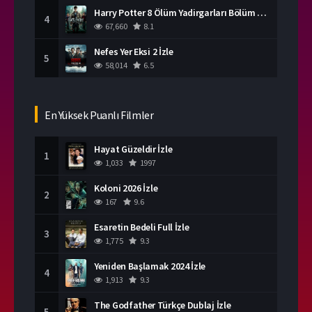
Harry Potter 8 Ölüm Yadirgarları Bölüm 2 İzle
4
67,660
8.1
Nefes Yer Eksi 2 İzle
5
58,014
6.5
En Yüksek Puanlı Filmler
Hayat Güzeldir İzle
1
1,033
1997
Koloni 2026 İzle
2
167
9.6
Esaretin Bedeli Full İzle
3
1,775
9.3
Yeniden Başlamak 2024 İzle
4
1,913
9.3
The Godfather Türkçe Dublaj İzle
5