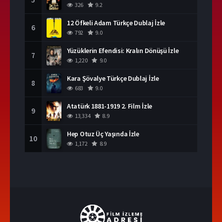
326
9.2
12 Öfkeli Adam Türkçe Dublaj İzle
6
792
9.0
Yüzüklerin Efendisi: Kralın Dönüşü İzle
7
1,220
9.0
Kara Şövalye Türkçe Dublaj İzle
8
683
9.0
Atatürk 1881-1919 2. Film İzle
9
13,334
8.9
Hep Otuz Üç Yaşında İzle
10
1,172
8.9