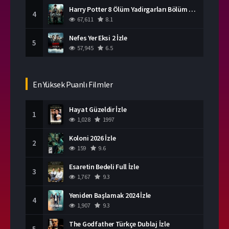
Harry Potter 8 Ölüm Yadirgarları Bölüm 2 İzle
4
67,611
8.1
Nefes Yer Eksi 2 İzle
5
57,945
6.5
En Yüksek Puanlı Filmler
Hayat Güzeldir İzle
1
1,028
1997
Koloni 2026 İzle
2
159
9.6
Esaretin Bedeli Full İzle
3
1,767
9.3
Yeniden Başlamak 2024 İzle
4
1,907
9.3
The Godfather Türkçe Dublaj İzle
5