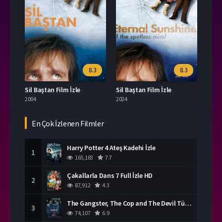
8.3
8.3
Sil Baştan Film İzle
Sil Baştan Film İzle
2004
2024
En Çok İzlenen Filmler
Harry Potter 4 Ateş Kadehi İzle
1
165,183
7.7
Çakallarla Dans 7 Full İzle HD
2
87,912
4.3
The Gangster, The Cop and The Devil Türkçe Dublaj İzle
3
74,107
6.9