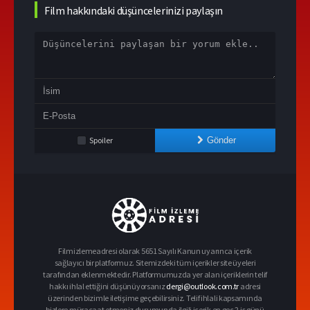
Film hakkındaki düşüncelerinizi paylaşın
Spoiler
Gönder
Filmizlemeadresi olarak 5651 Sayılı Kanun uyarınca içerik
sağlayıcı bir platformuz. Sitemizdeki tüm içerikler site üyeleri
tarafından eklenmektedir. Platformumuzda yer alan içeriklerin telif
hakkı ihlal ettiğini düşünüyorsanız
dergi@outlook.com.tr
adresi
üzerinden bizimle iletişime geçebilirsiniz. Telif ihlali kapsamında
bizlere müracaat etmeniz durumunda ilgili içerik en geç 2 iş günü