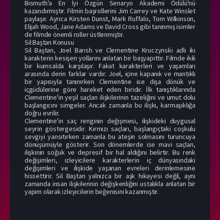
Bismuth'a En İyi Özgün Senaryo Akademi Ödülü'nü
kazandırmıştır. Filmin başrollerini Jim Carrey ve Kate Winslet
paylaşır. Ayrıca Kirsten Dunst, Mark Ruffalo, Tom Wilkinson,
Elijah Wood, Jane Adams ve David Cross gibi tanınmış isimler
de filmde önemli roller üstlenmiştir.
Sil Baştan Konusu
Sil Baştan, Joel Barish ve Clementine Kruczynski adlı iki
karakterin kesişen yollarını anlatan bir başyapıttır. Filmde ikili
bir kumsalda karşılaşır. Fakat karakterleri ve yaşamları
arasında derin farklar vardır. Joel, içine kapanık ve mantıklı
bir yapısıyla tanınırken Clementine ise dışa dönük ve
içgüdülerine göre hareket eden biridir. İlk tanıştıklarında
Clementine'in yeşil saçları ilişkilerinin tazeliğini ve umut dolu
başlangıcını simgeler. Ancak zamanla bu ilişki, karmaşıklığa
doğru evrilir.
Clementine'in saç renginin değişmesi, ilişkideki duygusal
seyrin göstergesidir. Kırmızı saçları, başlangıçtaki coşkulu
sevgiyi yansıtırken zamanla bu ateşin solmasını turuncuya
dönüşümüyle gösterir. Son dönemlerde ise mavi saçları,
ilişkinin soğuk ve depresif bir hal aldığını belirtir. Bu renk
değişimleri, izleyicilere karakterlerin iç dünyasındaki
değişimleri ve ilişkide yaşanan evreleri derinlemesine
hissettirir. Sil Baştan yalnızca bir aşk hikayesi değil, aynı
zamanda insan ilişkilerinin değişkenliğini ustalıkla anlatan bir
yapım olarak izleyicilerin beğenisini kazanmıştır.