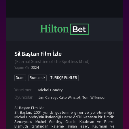
Sil Baştan Film İzle
(
Eternal Sunshine of the Spotless Mind
)
Yapım Yılı
2024
Dram
Romantik
TÜRKÇE FİLMLER
Yönetmen
Michel Gondry
Oyuncular
Jim Carrey
,
Kate Winslet
,
Tom Wilkinson
Sil Baştan Film İzle
Sil Baştan, 2004 yılında gösterime giren ve yönetmenliğini
Michel Gondry'nin üstlendiği Oscar ödülü kazanan bir filmdir.
Senaryosu Michel Gondry, Charlie Kaufman ve Pierre
Bismuth tarafından kaleme alınan eser, Kaufman ve