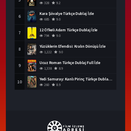
328
9.2
Kara Şövalye Türkçe Dublaj İzle
6
685
9.0
12 Öfkeli Adam Türkçe Dublaj İzle
7
794
9.0
Yüzüklerin Efendisi: Kralın Dönüşü İzle
8
1,222
9.0
Ucuz Roman Türkçe Dublaj Full İzle
9
1,338
8.9
Yedi Samuray: Kanlı Pirinç Türkçe Dublaj İzle
10
260
8.9