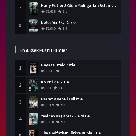
Harry Potter 8 Ölüm Yadirgarları Bölüm 2 İzle
4
67,638
8.1
Nefes Yer Eksi 2 İzle
5
57,980
6.5
En Yüksek Puanlı Filmler
Hayat Güzeldir İzle
1
1,031
1997
Koloni 2026 İzle
2
163
9.6
Esaretin Bedeli Full İzle
3
1,769
9.3
Yeniden Başlamak 2024 İzle
4
1,910
9.3
The Godfather Türkçe Dublaj İzle
5