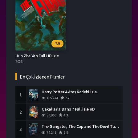
7.9
Huo Zhe Yan Full HD İzle
2026
En Çok İzlenen Filmler
Harry Potter 4 Ateş Kadehi İzle
1
165,244
7.7
Çakallarla Dans 7 Full İzle HD
2
87,966
4.3
The Gangster, The Cop and The Devil Türkçe Dublaj İzle
3
74,149
6.9