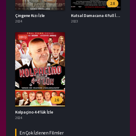
2.8
Çingene Kızı İzle
Kutsal Damacana 4 Full İzle
2024
2023
1080p
2.6
Kolpaçino 4 4’lük İzle
2024
En Çok İzlenen Filmler