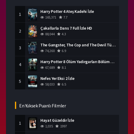
Harry Potter 4 Ateş Kadehi İzle
1
165,371
7.7
Çakallarla Dans 7 Full İzle HD
2
88,044
4.3
The Gangster, The Cop and The Devil Türkçe Dublaj İzle
3
74,260
6.9
Harry Potter 8 Ölüm Yadirgarları Bölüm 2 İzle
4
67,689
8.1
Nefes Yer Eksi 2 İzle
5
58,033
6.5
En Yüksek Puanlı Filmler
Hayat Güzeldir İzle
1
1,035
1997