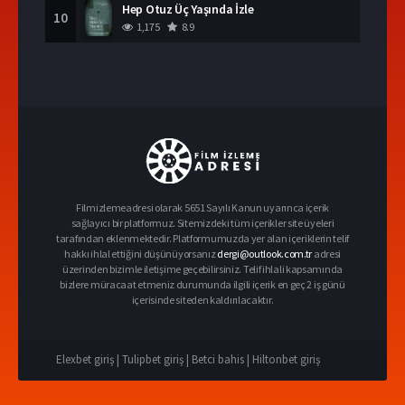
Hep Otuz Üç Yaşında İzle
10
1,175
8.9
Filmizlemeadresi olarak 5651 Sayılı Kanun uyarınca içerik
sağlayıcı bir platformuz. Sitemizdeki tüm içerikler site üyeleri
tarafından eklenmektedir. Platformumuzda yer alan içeriklerin telif
hakkı ihlal ettiğini düşünüyorsanız
dergi@outlook.com.tr
adresi
üzerinden bizimle iletişime geçebilirsiniz. Telif ihlali kapsamında
bizlere müracaat etmeniz durumunda ilgili içerik en geç 2 iş günü
içerisinde siteden kaldırılacaktır.
Elexbet giriş |
Tulipbet giriş |
Betci bahis |
Hiltonbet giriş