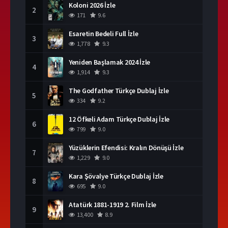
Koloni 2026 İzle
2
171
9.6
Esaretin Bedeli Full İzle
3
1,778
9.3
Yeniden Başlamak 2024 İzle
4
1,914
9.3
The Godfather Türkçe Dublaj İzle
5
334
9.2
12 Öfkeli Adam Türkçe Dublaj İzle
6
799
9.0
Yüzüklerin Efendisi: Kralın Dönüşü İzle
7
1,229
9.0
Kara Şövalye Türkçe Dublaj İzle
8
695
9.0
Atatürk 1881-1919 2. Film İzle
9
13,400
8.9