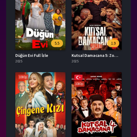
5.5
1.9
Düğün Evi Full İzle
Kutsal Damacana 5: Zombi İzle
2025
2025
1080p
1080p