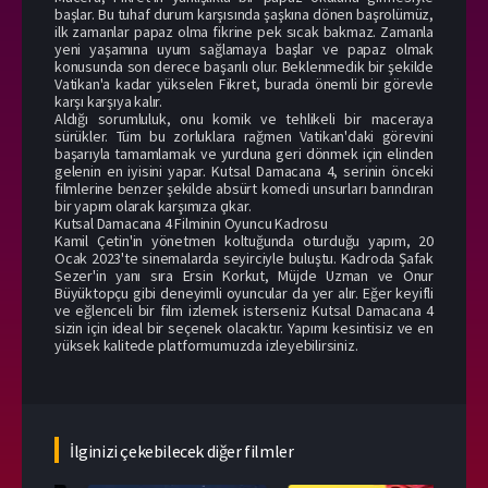
başlar. Bu tuhaf durum karşısında şaşkına dönen başrolümüz,
ilk zamanlar papaz olma fikrine pek sıcak bakmaz. Zamanla
yeni yaşamına uyum sağlamaya başlar ve papaz olmak
konusunda son derece başarılı olur. Beklenmedik bir şekilde
Vatikan'a kadar yükselen Fikret, burada önemli bir görevle
karşı karşıya kalır.
Aldığı sorumluluk, onu komik ve tehlikeli bir maceraya
sürükler. Tüm bu zorluklara rağmen Vatikan'daki görevini
başarıyla tamamlamak ve yurduna geri dönmek için elinden
gelenin en iyisini yapar. Kutsal Damacana 4, serinin önceki
filmlerine benzer şekilde absürt komedi unsurları barındıran
bir yapım olarak karşımıza çıkar.
Kutsal Damacana 4 Filminin Oyuncu Kadrosu
Kamil Çetin'in yönetmen koltuğunda oturduğu yapım, 20
Ocak 2023'te sinemalarda seyirciyle buluştu. Kadroda Şafak
Sezer'in yanı sıra Ersin Korkut, Müjde Uzman ve Onur
Büyüktopçu gibi deneyimli oyuncular da yer alır. Eğer keyifli
ve eğlenceli bir film izlemek isterseniz Kutsal Damacana 4
sizin için ideal bir seçenek olacaktır. Yapımı kesintisiz ve en
yüksek kalitede platformumuzda izleyebilirsiniz.
İlginizi çekebilecek diğer filmler