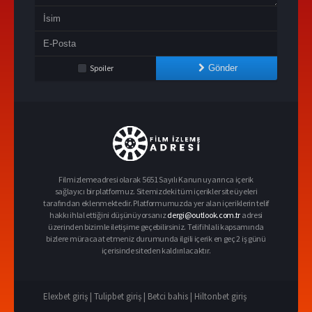
Spoiler
Gönder
Filmizlemeadresi olarak 5651 Sayılı Kanun uyarınca içerik
sağlayıcı bir platformuz. Sitemizdeki tüm içerikler site üyeleri
tarafından eklenmektedir. Platformumuzda yer alan içeriklerin telif
hakkı ihlal ettiğini düşünüyorsanız
dergi@outlook.com.tr
adresi
üzerinden bizimle iletişime geçebilirsiniz. Telif ihlali kapsamında
bizlere müracaat etmeniz durumunda ilgili içerik en geç 2 iş günü
içerisinde siteden kaldırılacaktır.
Elexbet giriş |
Tulipbet giriş |
Betci bahis |
Hiltonbet giriş