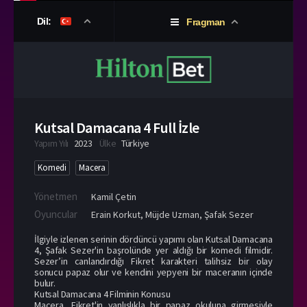
Dil:
Fragman
Kutsal Damacana 4 Full İzle
Yapım Yılı
2023
Ülke
Türkiye
Komedi
Macera
Yönetmen
Kamil Çetin
Oyuncular
Erain Korkut
,
Müjde Uzman
,
Şafak Sezer
İlgiyle izlenen serinin dördüncü yapımı olan Kutsal Damacana
4, Şafak Sezer'in başrolünde yer aldığı bir komedi filmidir.
Sezer’in canlandırdığı Fikret karakteri talihsiz bir olay
sonucu papaz olur ve kendini yepyeni bir maceranın içinde
bulur.
Kutsal Damacana 4 Filminin Konusu
Macera, Fikret'in yanlışlıkla bir papaz okuluna girmesiyle