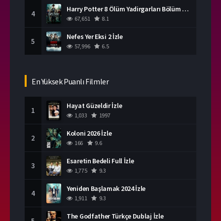
Harry Potter 8 Ölüm Yadirgarları Bölüm 2 İzle
4
67,651
8.1
Nefes Yer Eksi 2 İzle
5
57,996
6.5
En Yüksek Puanlı Filmler
Hayat Güzeldir İzle
1
1,033
1997
Koloni 2026 İzle
2
166
9.6
Esaretin Bedeli Full İzle
3
1,775
9.3
Yeniden Başlamak 2024 İzle
4
1,911
9.3
The Godfather Türkçe Dublaj İzle
5