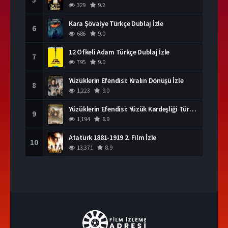
329
9.2
Kara Şövalye Türkçe Dublaj İzle
6
686
9.0
12 Öfkeli Adam Türkçe Dublaj İzle
7
795
9.0
Yüzüklerin Efendisi: Kralın Dönüşü İzle
8
1,223
9.0
Yüzüklerin Efendisi: Yüzük Kardeşliği Türkçe Dublaj İzle
9
1,194
8.9
Atatürk 1881-1919 2. Film İzle
10
13,371
8.9