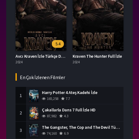
5.4
Avcı Kraven İzle Türkçe Dublaj İzle
Kraven The Hunter Full İzle
2024
2024
En Çok İzlenen Filmler
Harry Potter 4 Ateş Kadehi İzle
1
165,258
7.7
Çakallarla Dans 7 Full İzle HD
2
87,982
4.3
The Gangster, The Cop and The Devil Türkçe Dublaj İzle
3
74,160
6.9