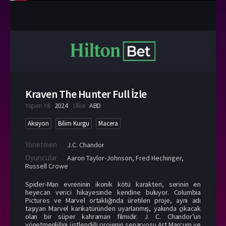
Kraven The Hunter Full İzle
Yapım Yılı
2024
Ülke
ABD
Aksiyon
Bilim Kurgu
Macera
Yönetmen
J.C. Chandor
Oyuncular
Aaron Taylor-Johnson
,
Fred Hechinger
,
Russell Crowe
Spider-Man evreninin ikonik kötü karakteri, serinin en
heyecan verici hikayesinde kendine buluyor. Columbia
Pictures ve Marvel ortaklığında üretilen proje, aynı adı
taşıyan Marvel karikatüründen uyarlanmış, yakında çıkacak
olan bir süper kahraman filmidir. J. C. Chandor’un
yönetmenliğini üstlendiği projenin senaryosu Art Marcum ve