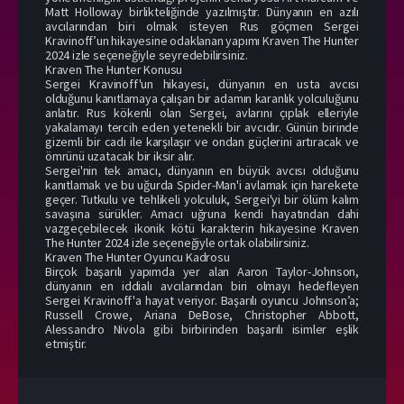
Matt Holloway birlikteliğinde yazılmıştır. Dünyanın en azılı
avcılarından biri olmak isteyen Rus göçmen Sergei
Kravinoff’un hikayesine odaklanan yapımı Kraven The Hunter
2024 izle seçeneğiyle seyredebilirsiniz.
Kraven The Hunter Konusu
Sergei Kravinoff'un hikayesi, dünyanın en usta avcısı
olduğunu kanıtlamaya çalışan bir adamın karanlık yolculuğunu
anlatır. Rus kökenli olan Sergei, avlarını çıplak elleriyle
yakalamayı tercih eden yetenekli bir avcıdır. Günün birinde
gizemli bir cadı ile karşılaşır ve ondan güçlerini artıracak ve
ömrünü uzatacak bir iksir alır.
Sergei'nin tek amacı, dünyanın en büyük avcısı olduğunu
kanıtlamak ve bu uğurda Spider-Man'i avlamak için harekete
geçer. Tutkulu ve tehlikeli yolculuk, Sergei'yi bir ölüm kalım
savaşına sürükler. Amacı uğruna kendi hayatından dahi
vazgeçebilecek ikonik kötü karakterin hikayesine Kraven
The Hunter 2024 izle seçeneğiyle ortak olabilirsiniz.
Kraven The Hunter Oyuncu Kadrosu
Birçok başarılı yapımda yer alan Aaron Taylor-Johnson,
dünyanın en iddialı avcılarından biri olmayı hedefleyen
Sergei Kravinoff'a hayat veriyor. Başarılı oyuncu Johnson’a;
Russell Crowe, Ariana DeBose, Christopher Abbott,
Alessandro Nivola gibi birbirinden başarılı isimler eşlik
etmiştir.