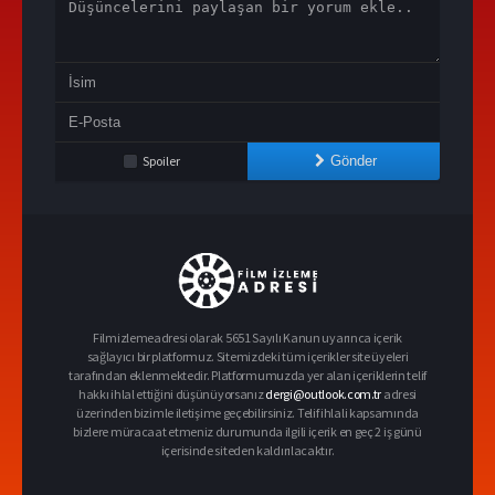
Spoiler
Gönder
Filmizlemeadresi olarak 5651 Sayılı Kanun uyarınca içerik
sağlayıcı bir platformuz. Sitemizdeki tüm içerikler site üyeleri
tarafından eklenmektedir. Platformumuzda yer alan içeriklerin telif
hakkı ihlal ettiğini düşünüyorsanız
dergi@outlook.com.tr
adresi
üzerinden bizimle iletişime geçebilirsiniz. Telif ihlali kapsamında
bizlere müracaat etmeniz durumunda ilgili içerik en geç 2 iş günü
içerisinde siteden kaldırılacaktır.