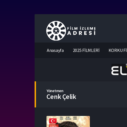
Anasayfa
2025 FİLMLERİ
KORKU Fİ
Yönetmen
Cenk Çelik
1080p