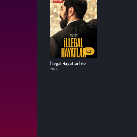
6.2
İllegal Hayatlar İzle
2023