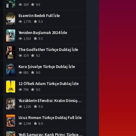
169
9.6
Esaretin Bedeli Full İzle
1,776
9.3
Yeniden Başlamak 2024 İzle
1,913
9.3
The Godfather Türkçe Dublaj İzle
329
9.2
Kara Şövalye Türkçe Dublaj İzle
691
9.0
12 Öfkeli Adam Türkçe Dublaj İzle
796
9.0
Yüzüklerin Efendisi: Kralın Dönüşü İzle
1,226
9.0
Ucuz Roman Türkçe Dublaj Full İzle
1,344
8.9
Yedi Samuray: Kanlı Pirinç Türkçe Dublaj İzle