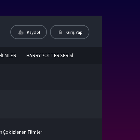
Kaydol
Giriş Yap
FİLMLER
HARRY POTTER SERİSİ
n Çok İzlenen Filmler