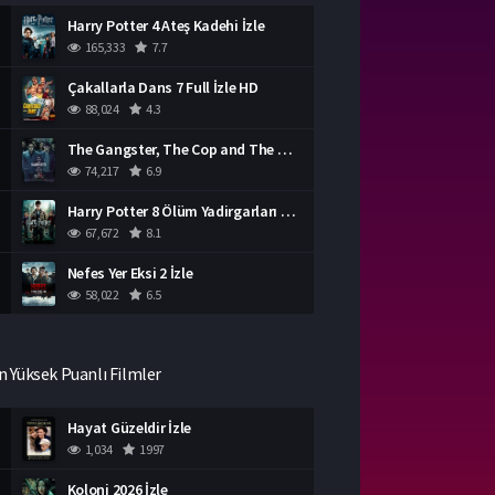
Harry Potter 4 Ateş Kadehi İzle
165,333
7.7
Çakallarla Dans 7 Full İzle HD
88,024
4.3
The Gangster, The Cop and The Devil Türkçe Dublaj İzle
74,217
6.9
Harry Potter 8 Ölüm Yadirgarları Bölüm 2 İzle
67,672
8.1
Nefes Yer Eksi 2 İzle
58,022
6.5
n Yüksek Puanlı Filmler
Hayat Güzeldir İzle
1,034
1997
Koloni 2026 İzle