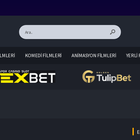
LMLERİ
KOMEDİ FİLMLERİ
ANİMASYON FİLMLERİ
YERLİ 
E