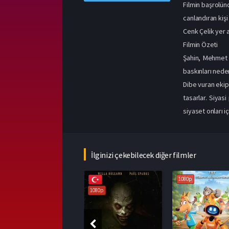
Filmin başrolün
canlandıran kiş
Cenk Çelik yer al
Filmin Özeti
Şahin, Mehmet 
baskınları nede
Dibe vuran ekip
tasarlar. Siyas
siyaset onları i
İlginizi çekebilecek diğer filmler
1080p
1080p