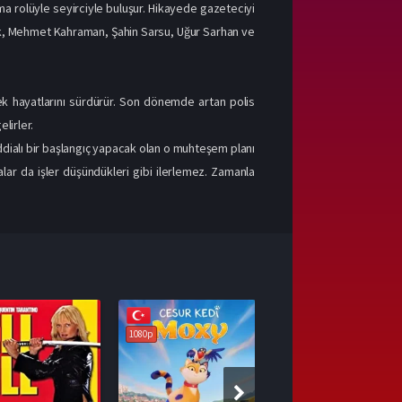
a rolüyle seyirciyle buluşur. Hikayede gazeteciyi
lak, Mehmet Kahraman, Şahin Sarsu, Uğur Sarhan ve
ek hayatlarını sürdürür. Son dönemde artan polis
lirler.
ddialı bir başlangıç yapacak olan o muhteşem planı
alar da işler düşündükleri gibi ilerlemez. Zamanla
1080p
1080p