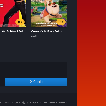
8.0
7.0
8.
Bill’i Öldür: Bölüm 2 Full HD İzle
Cesur Kedi Moxy Full HD İzle
Örümcek-Adam: Eve Dönüş Yok Full İzle
2025
2021
Gönder
n uyarınca içerik sağlayıcı bir platformuz. Sitemizdeki tüm