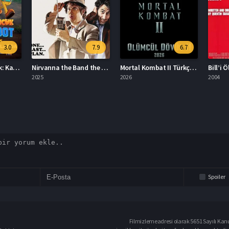
7.9
6.7
Nirvanna the Band the Show the Movie Türkçe Dublaj İzle
Mortal Kombat II Türkçe Dublaj İzle
25
2026
2004
Spoiler
Filmizlemeadresi olarak 5651 Sayılı Kanu