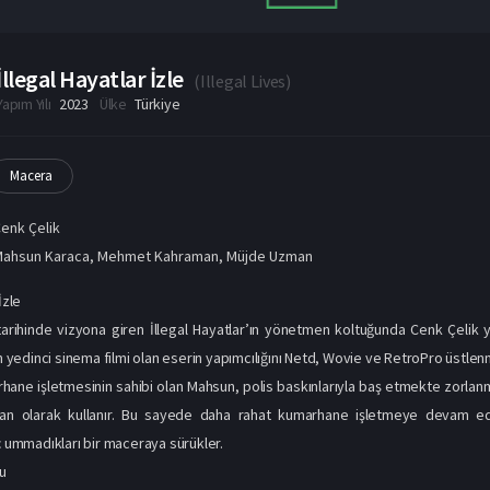
İllegal Hayatlar İzle
(
Illegal Lives
)
Yapım Yılı
2023
Ülke
Türkiye
Macera
enk Çelik
Mahsun Karaca
,
Mehmet Kahraman
,
Müjde Uzman
İzle
arihinde vizyona giren İllegal Hayatlar’ın yönetmen koltuğunda Cenk Çelik 
in yedinci sinema filmi olan eserin yapımcılığını Netd, Wovie ve RetroPro üstlenm
hane işletmesinin sahibi olan Mahsun, polis baskınlarıyla baş etmekte zorlanm
an olarak kullanır. Bu sayede daha rahat kumarhane işletmeye devam ede
iç ummadıkları bir maceraya sürükler.
u