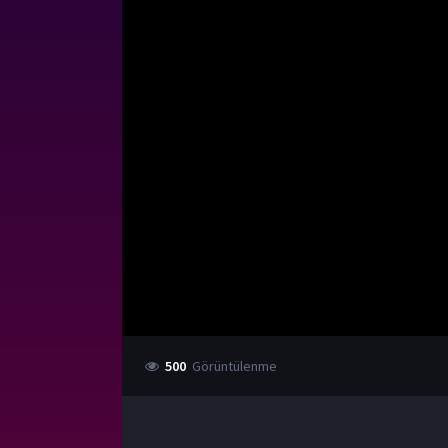
500
Görüntülenme