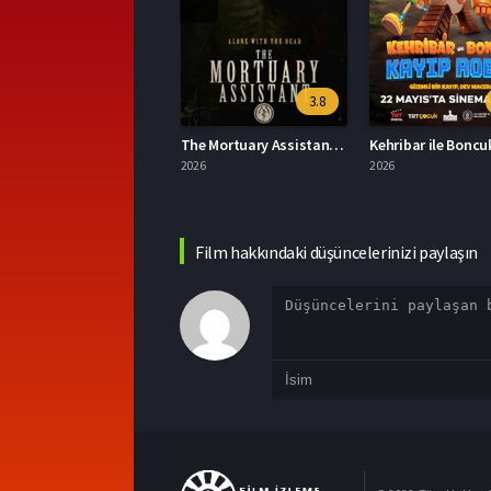
6.5
3.8
3.0
Minyonlar ve Canavarlar Full HD İzle
The Mortuary Assistant Türkçe Dublaj İzle
Kehribar ile Boncuk: Kayıp Robot Film İzle
2026
2026
20
Film hakkındaki düşüncelerinizi paylaşın