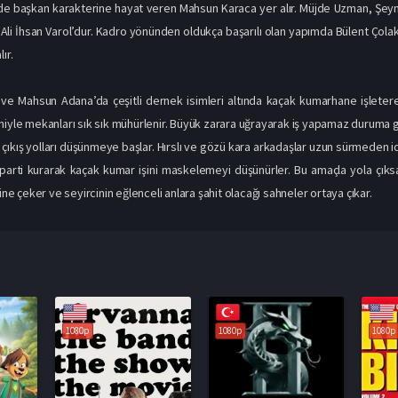
de başkan karakterine hayat veren Mahsun Karaca yer alır. Müjde Uzman, Şeym
i Ali İhsan Varol’dur. Kadro yönünden oldukça başarılı olan yapımda Bülent Ço
ır.
ve Mahsun Adana’da çeşitli dernek isimleri altında kaçak kumarhane işleter
niyle mekanları sık sık mühürlenir. Büyük zarara uğrayarak iş yapamaz duruma ge
 çıkış yolları düşünmeye başlar. Hırslı ve gözü kara arkadaşlar uzun sürmeden i
i parti kurarak kaçak kumar işini maskelemeyi düşünürler. Bu amaçla yola çıks
çine çeker ve seyircinin eğlenceli anlara şahit olacağı sahneler ortaya çıkar.
1080p
1080p
1080p