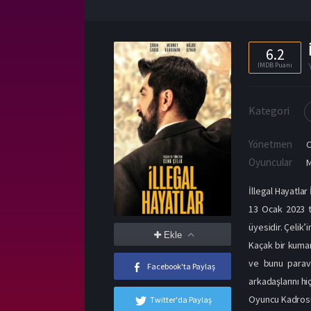
6.2
IMDB Puanı
Kategori
Yönetmen
C
Oyuncular
İllegal Hayatlar 
13 Ocak 2023 t
üyesidir. Çelik’
Ekle
Kaçak bir kumar
ve bunu parav
Facebook'ta Paylaş
arkadaşlarını h
Oyuncu Kadros
Twitter'da Paylaş