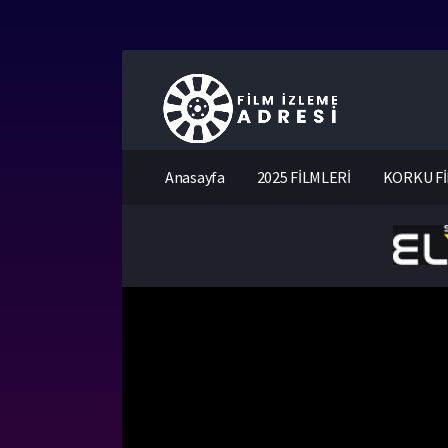
Anasayfa
2025 FİLMLERİ
KORKU Fİ