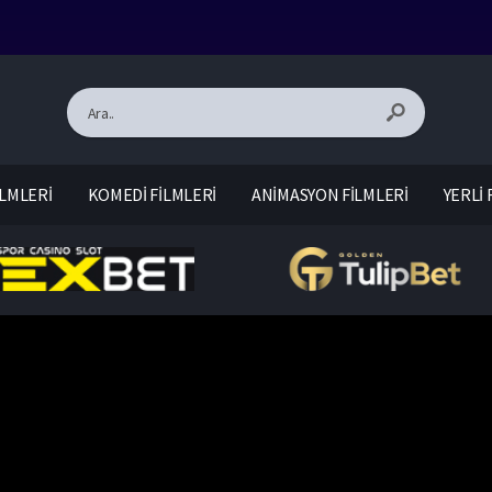
LMLERİ
KOMEDİ FİLMLERİ
ANİMASYON FİLMLERİ
YERLİ 