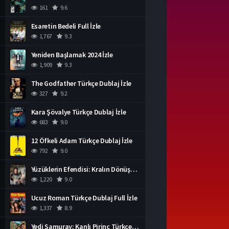
161
9.6
Esaretin Bedeli Full İzle
1,767
9.3
Yeniden Başlamak 2024 İzle
1,909
9.3
The Godfather Türkçe Dublaj İzle
327
9.2
Kara Şövalye Türkçe Dublaj İzle
683
9.0
12 Öfkeli Adam Türkçe Dublaj İzle
792
9.0
Yüzüklerin Efendisi: Kralın Dönüşü İzle
1,220
9.0
Ucuz Roman Türkçe Dublaj Full İzle
1,337
8.9
Yedi Samuray: Kanlı Pirinç Türkçe Dublaj İzle