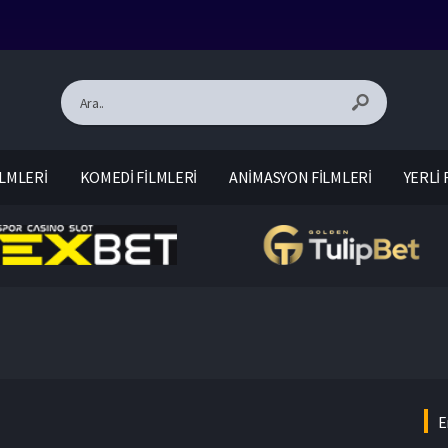
LMLERİ
KOMEDİ FİLMLERİ
ANİMASYON FİLMLERİ
YERLİ 
E