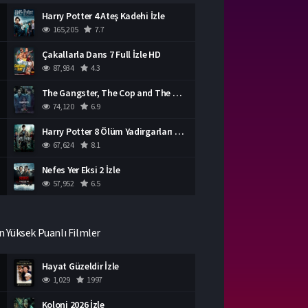
Harry Potter 4 Ateş Kadehi İzle
165,205
7.7
Çakallarla Dans 7 Full İzle HD
87,934
4.3
The Gangster, The Cop and The Devil Türkçe Dublaj İzle
74,120
6.9
Harry Potter 8 Ölüm Yadirgarları Bölüm 2 İzle
67,624
8.1
Nefes Yer Eksi 2 İzle
57,952
6.5
n Yüksek Puanlı Filmler
Hayat Güzeldir İzle
1,029
1997
Koloni 2026 İzle