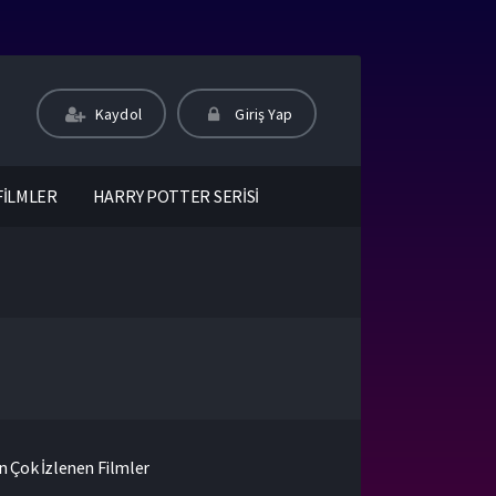
Kaydol
Giriş Yap
FİLMLER
HARRY POTTER SERİSİ
n Çok İzlenen Filmler