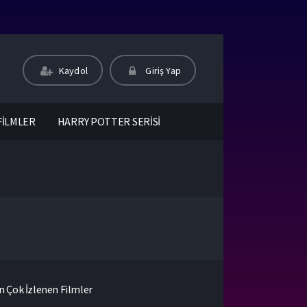
Kaydol
Giriş Yap
FİLMLER
HARRY POTTER SERİSİ
n Çok İzlenen Filmler