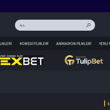
LMLERİ
KOMEDİ FİLMLERİ
ANİMASYON FİLMLERİ
YERLİ 
E