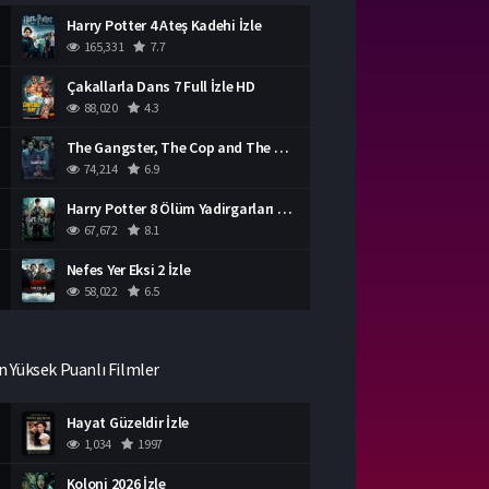
Harry Potter 4 Ateş Kadehi İzle
165,331
7.7
Çakallarla Dans 7 Full İzle HD
88,020
4.3
The Gangster, The Cop and The Devil Türkçe Dublaj İzle
74,214
6.9
Harry Potter 8 Ölüm Yadirgarları Bölüm 2 İzle
67,672
8.1
Nefes Yer Eksi 2 İzle
58,022
6.5
n Yüksek Puanlı Filmler
Hayat Güzeldir İzle
1,034
1997
Koloni 2026 İzle