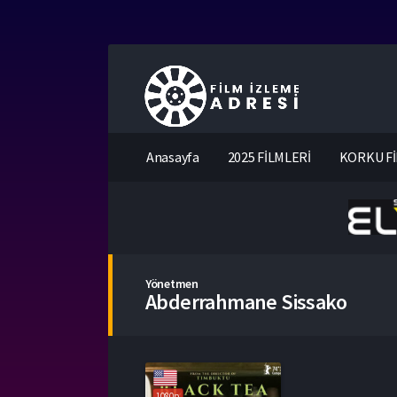
Anasayfa
2025 FİLMLERİ
KORKU Fİ
Yönetmen
Abderrahmane Sissako
1080p