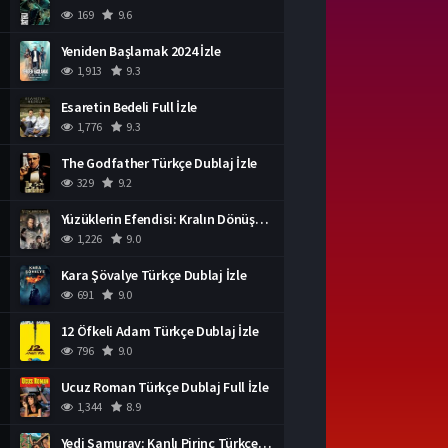
169
9.6
Yeniden Başlamak 2024 İzle
1,913
9.3
Esaretin Bedeli Full İzle
1,776
9.3
The Godfather Türkçe Dublaj İzle
329
9.2
Yüzüklerin Efendisi: Kralın Dönüşü İzle
1,226
9.0
Kara Şövalye Türkçe Dublaj İzle
691
9.0
12 Öfkeli Adam Türkçe Dublaj İzle
796
9.0
Ucuz Roman Türkçe Dublaj Full İzle
1,344
8.9
Yedi Samuray: Kanlı Pirinç Türkçe Dublaj İzle