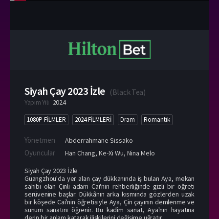
Siyah Çay 2023 İzle
(
Black Tea
)
Yapım Yılı
2024
1080P FİLMLER
2024 FİLMLERİ
Dram
Romantik
Yönetmen
Abderrahmane Sissako
Oyuncular
Han Chang
,
Ke-Xi Wu
,
Nina Melo
Siyah Çay 2023 İzle
Guangzhou'da yer alan çay dükkanında iş bulan Aya, mekan
sahibi olan Çinli adam Cai'nin rehberliğinde gizli bir öğreti
serüvenine başlar. Dükkânın arka kısmında gözlerden uzak
bir köşede Cai'nin öğretisiyle Aya, Çin çayının demlenme ve
sunum sanatını öğrenir. Bu kadim sanat, Aya'nın hayatına
derin bir anlam katarak ilişkilerini değişime uğratır.