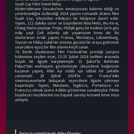
Siyah Çay Filmi Genel Bakış
Abderrahmane Sissako'nun senaryosunu kaleme aldığı ve
yönetmenliğini üstlendiği 2024 yapımı romantik drama filmi
Siyah Çay, izleyicileri etkileyici bir hikâyeye davet eder.
Yapım, 111 dakika sürer ve başrollerini Nina Melo, Wu Ke-xi,
Chang Han'ın paylaşır. Proje, Fildişili genç bir kadının Çin'e göç
edip yaşlı Çinli adamla aşk yaşamasını konu alır. Bu
uluslararası ortak yapım; Fransa, Moritanya, Lüksemburg,
Tayvan ve Fildişi Sahili'nin sinema gücünü bir araya getirerek
seyircilere eşsiz bir film izleme keyfi sunar.
74. Berlin Uluslararası Film Festivali'nin prestijli yarışma
bölümüne seçilen eser, 15-25 Şubat 2024 tarihleri arasında
büyük bir ilgiyle karşılanmıştır. 21 Şubat'ta Berlinale
Palast'taki muhteşem gösterimiyle izleyicilerin beğenisini
kazanan yapım, Altın Ayı ödülü için iddialı bir şekilde
yarışmıştır. 28 Şubat 2024'te ise Fransa'daki
sinemaseverlerle buluşarak seyircilerin ilgisini çekmeyi
başarmıştır. Yapım; Mandarin, İngilizce, Portekizce ve
Fransızca olmak üzere 4 dilde gösterime sunulmuştur. Filmin
büyüleyici müziklerine ise başarılı sanatçı Armand Amar imza
atmıştır.
İlginizi çekebilecek diğer filmler