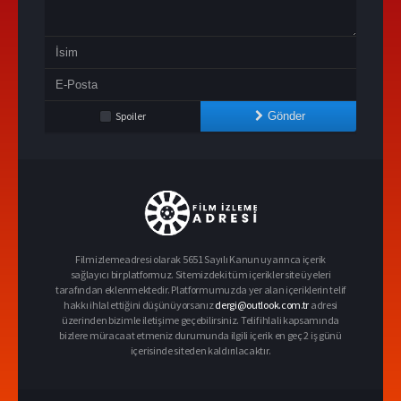
Spoiler
Gönder
Filmizlemeadresi olarak 5651 Sayılı Kanun uyarınca içerik
sağlayıcı bir platformuz. Sitemizdeki tüm içerikler site üyeleri
tarafından eklenmektedir. Platformumuzda yer alan içeriklerin telif
hakkı ihlal ettiğini düşünüyorsanız
dergi@outlook.com.tr
adresi
üzerinden bizimle iletişime geçebilirsiniz. Telif ihlali kapsamında
bizlere müracaat etmeniz durumunda ilgili içerik en geç 2 iş günü
içerisinde siteden kaldırılacaktır.