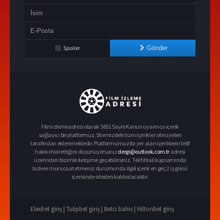
Spoiler
Gönder
Filmizlemeadresi olarak 5651 Sayılı Kanun uyarınca içerik
sağlayıcı bir platformuz. Sitemizdeki tüm içerikler site üyeleri
tarafından eklenmektedir. Platformumuzda yer alan içeriklerin telif
hakkı ihlal ettiğini düşünüyorsanız
dergi@outlook.com.tr
adresi
üzerinden bizimle iletişime geçebilirsiniz. Telif ihlali kapsamında
bizlere müracaat etmeniz durumunda ilgili içerik en geç 2 iş günü
içerisinde siteden kaldırılacaktır.
Elexbet giriş |
Tulipbet giriş |
Betci bahis |
Hiltonbet giriş