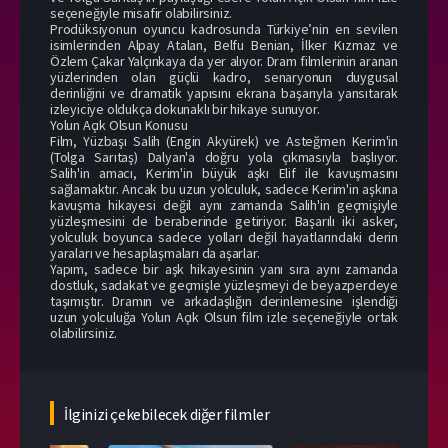
seçeneğiyle misafir olabilirsiniz.
Prodüksiyonun oyuncu kadrosunda Türkiye’nin en sevilen
isimlerinden Alpay Atalan, Belfu Benian, İlker Kızmaz ve
Özlem Çakar Yalçınkaya da yer alıyor. Dram filmlerinin aranan
yüzlerinden olan güçlü kadro, senaryonun duygusal
derinliğini ve dramatik yapısını ekrana başarıyla yansıtarak
izleyiciye oldukça dokunaklı bir hikaye sunuyor.
Yolun Açık Olsun Konusu
Film, Yüzbaşı Salih (Engin Akyürek) ve Asteğmen Kerim'in
(Tolga Sarıtaş) Dalyan'a doğru yola çıkmasıyla başlıyor.
Salih'in amacı, Kerim'in büyük aşkı Elif ile kavuşmasını
sağlamaktır. Ancak bu uzun yolculuk, sadece Kerim'in aşkına
kavuşma hikayesi değil aynı zamanda Salih'in geçmişiyle
yüzleşmesini de beraberinde getiriyor. Başarılı iki asker,
yolculuk boyunca sadece yolları değil hayatlarındaki derin
yaraları ve hesaplaşmaları da aşarlar.
Yapım, sadece bir aşk hikayesinin yanı sıra aynı zamanda
dostluk, sadakat ve geçmişle yüzleşmeyi de beyazperdeye
taşımıştır. Dramın ve arkadaşlığın derinlemesine işlendiği
uzun yolculuğa Yolun Açık Olsun film izle seçeneğiyle ortak
olabilirsiniz.
İlginizi çekebilecek diğer filmler