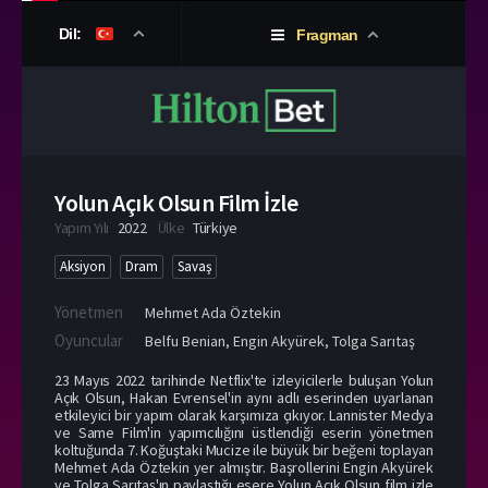
Dil:
Fragman
Yolun Açık Olsun Film İzle
Yapım Yılı
2022
Ülke
Türkiye
Aksiyon
Dram
Savaş
Yönetmen
Mehmet Ada Öztekin
Oyuncular
Belfu Benian
,
Engin Akyürek
,
Tolga Sarıtaş
23 Mayıs 2022 tarihinde Netflix'te izleyicilerle buluşan Yolun
Açık Olsun, Hakan Evrensel'in aynı adlı eserinden uyarlanan
etkileyici bir yapım olarak karşımıza çıkıyor. Lannister Medya
ve Same Film'in yapımcılığını üstlendiği eserin yönetmen
koltuğunda 7. Koğuştaki Mucize ile büyük bir beğeni toplayan
Mehmet Ada Öztekin yer almıştır. Başrollerini Engin Akyürek
ve Tolga Sarıtaş'ın paylaştığı esere Yolun Açık Olsun film izle