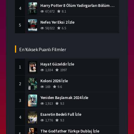
Harry Potter 8 Ölüm Yadirgarları Bölüm 2 İzle
4
67,672
8.1
Nefes Yer Eksi 2 İzle
5
58,022
6.5
En Yüksek Puanlı Filmler
Hayat Güzeldir İzle
1
1,034
1997
Koloni 2026 İzle
2
169
9.6
Yeniden Başlamak 2024 İzle
3
1,913
9.3
Esaretin Bedeli Full İzle
4
1,776
9.3
The Godfather Türkçe Dublaj İzle
5