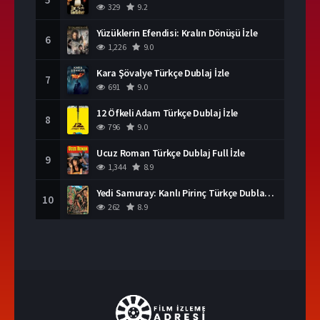
329
9.2
Yüzüklerin Efendisi: Kralın Dönüşü İzle
6
1,226
9.0
Kara Şövalye Türkçe Dublaj İzle
7
691
9.0
12 Öfkeli Adam Türkçe Dublaj İzle
8
796
9.0
Ucuz Roman Türkçe Dublaj Full İzle
9
1,344
8.9
Yedi Samuray: Kanlı Pirinç Türkçe Dublaj İzle
10
262
8.9