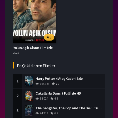
6.5
Yolun Açık Olsun Film İzle
2022
En Çok İzlenen Filmler
Harry Potter 4 Ateş Kadehi İzle
1
165,333
7.7
Çakallarla Dans 7 Full İzle HD
2
88,024
4.3
The Gangster, The Cop and The Devil Türkçe Dublaj İzle
3
74,217
6.9