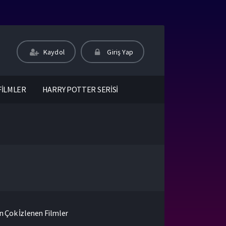
Kaydol
Giriş Yap
FİLMLER
HARRY POTTER SERİSİ
n Çok İzlenen Filmler