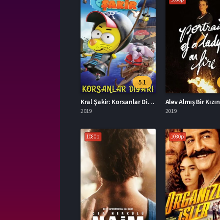
5.1
Kral Şakir: Korsanlar Diyarı Full İzle
2019
2019
1080p
1080p