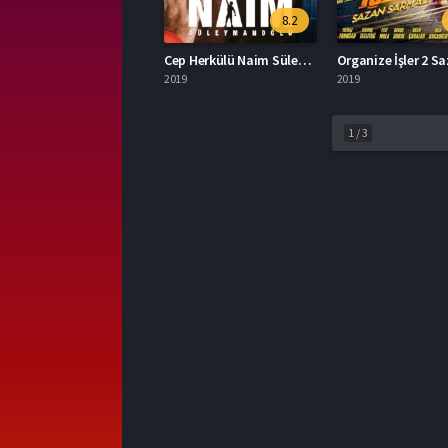
8.2
Cep Herkülü Naim Süleymanoğlu İzle
2019
2019
1
/
3