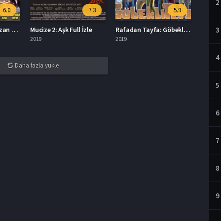
2
6.0
7.3
5.9
Organize İşler 2 Sazan Sarmalı İzle
Mucize 2: Aşk Full İzle
Rafadan Tayfa: Göbeklitepe Full İzle
3
2019
2019
4
Daha fazla yükle
5
6
7
8
9