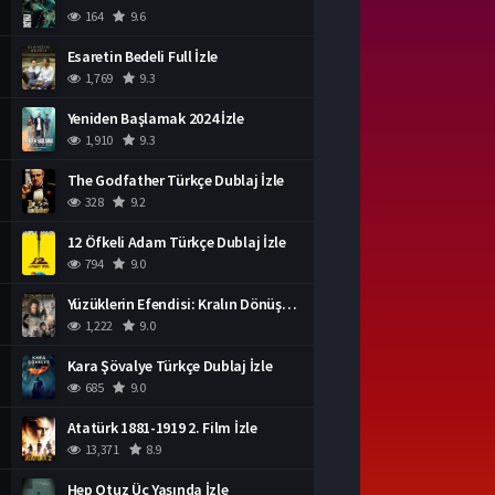
164
9.6
Esaretin Bedeli Full İzle
1,769
9.3
Yeniden Başlamak 2024 İzle
1,910
9.3
The Godfather Türkçe Dublaj İzle
328
9.2
12 Öfkeli Adam Türkçe Dublaj İzle
794
9.0
Yüzüklerin Efendisi: Kralın Dönüşü İzle
1,222
9.0
Kara Şövalye Türkçe Dublaj İzle
685
9.0
Atatürk 1881-1919 2. Film İzle
13,371
8.9
Hep Otuz Üç Yaşında İzle