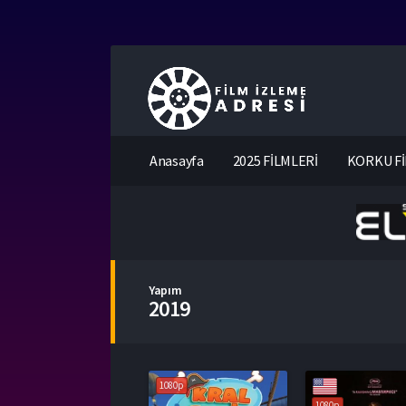
Anasayfa
2025 FİLMLERİ
KORKU Fİ
Yapım
2019
1080p
1080p