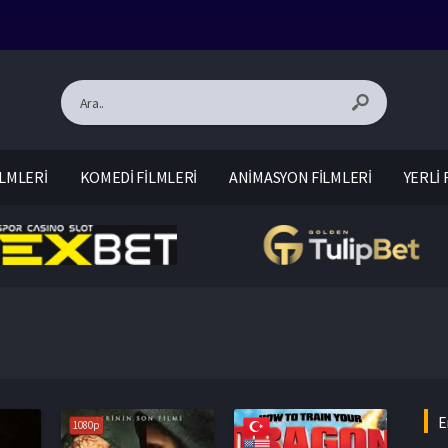
LMLERİ
KOMEDİ FİLMLERİ
ANİMASYON FİLMLERİ
YERLİ 
E
1080p