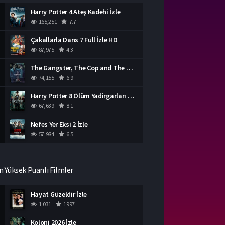
Harry Potter 4 Ateş Kadehi İzle
165,251
7.7
Çakallarla Dans 7 Full İzle HD
87,975
4.3
The Gangster, The Cop and The Devil Türkçe Dublaj İzle
74,155
6.9
Harry Potter 8 Ölüm Yadirgarları Bölüm 2 İzle
67,639
8.1
Nefes Yer Eksi 2 İzle
57,984
6.5
n Yüksek Puanlı Filmler
Hayat Güzeldir İzle
1,031
1997
Koloni 2026 İzle