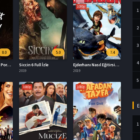
1080p
1
2
3
8.0
5.0
7.4
4
Alev Almış Bir Kızın Portresi Altyazılı İzle
Siccin 6 Full İzle
Ejderhanı Nasıl Eğitirsin 3 Full İzle
2019
2019
5
1080p
1080p
E
1