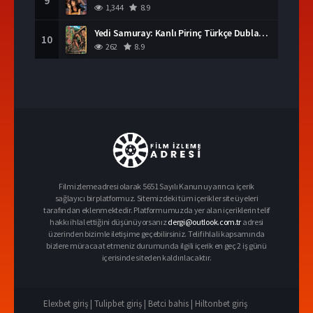
9
1,344
8.9
Yedi Samuray: Kanlı Pirinç Türkçe Dublaj İzle
10
262
8.9
Filmizlemeadresi olarak 5651 Sayılı Kanun uyarınca içerik
sağlayıcı bir platformuz. Sitemizdeki tüm içerikler site üyeleri
tarafından eklenmektedir. Platformumuzda yer alan içeriklerin telif
hakkı ihlal ettiğini düşünüyorsanız
dergi@outlook.com.tr
adresi
üzerinden bizimle iletişime geçebilirsiniz. Telif ihlali kapsamında
bizlere müracaat etmeniz durumunda ilgili içerik en geç 2 iş günü
içerisinde siteden kaldırılacaktır.
Elexbet giriş |
Tulipbet giriş |
Betci bahis |
Hiltonbet giriş