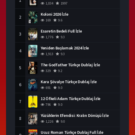
1
1,034
1997
Koloni 2026 İzle
2
169
9.6
Esaretin Bedeli Full İzle
3
1,776
9.3
Yeniden Başlamak 2024 İzle
4
1,913
9.3
The Godfather Türkçe Dublaj İzle
5
329
9.2
Kara Şövalye Türkçe Dublaj İzle
6
691
9.0
12 Öfkeli Adam Türkçe Dublaj İzle
7
796
9.0
Yüzüklerin Efendisi: Kralın Dönüşü İzle
8
1,226
9.0
Ucuz Roman Türkçe Dublaj Full İzle