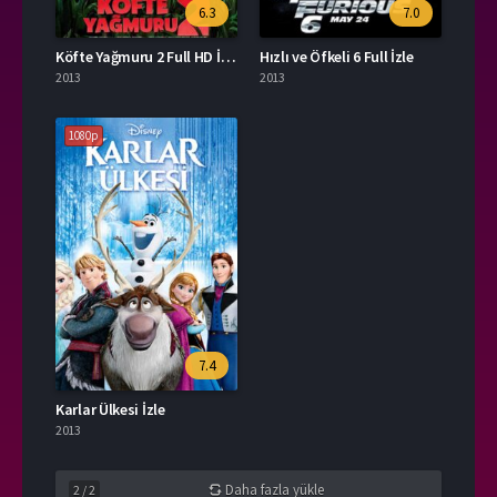
6.3
7.0
Köfte Yağmuru 2 Full HD İzle
Hızlı ve Öfkeli 6 Full İzle
2013
2013
1080p
7.4
Karlar Ülkesi İzle
2013
Daha fazla yükle
2
/
2