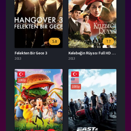
5.8
7.7
Felekten Bir Gece 3
Kelebeğin Rüyası Full HD İzle
2013
2013
1080p
1080p