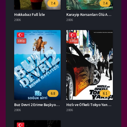
7.4
7.4
Hokkabaz Full İzle
Karayip Korsanları Ölü Adamın Sandığı İzle
2006
2006
1080p
1080p
6.8
6.1
Buz Devri 2 Erime Başlıyor İzle
Hızlı ve Öfkeli Tokyo Yarışı İzle
2006
2006