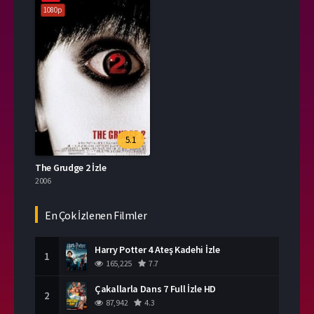
1080p
5.1
The Grudge 2 İzle
2006
En Çok İzlenen Filmler
Harry Potter 4 Ateş Kadehi İzle
1
165,225
7.7
Çakallarla Dans 7 Full İzle HD
2
87,942
4.3