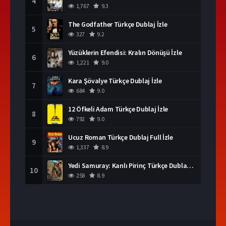
4
1,767
9.3
The Godfather Türkçe Dublaj İzle
5
327
9.2
Yüzüklerin Efendisi: Kralın Dönüşü İzle
6
1,221
9.0
Kara Şövalye Türkçe Dublaj İzle
7
684
9.0
12 Öfkeli Adam Türkçe Dublaj İzle
8
792
9.0
Ucuz Roman Türkçe Dublaj Full İzle
9
1,337
8.9
Yedi Samuray: Kanlı Pirinç Türkçe Dublaj İzle
10
258
8.9