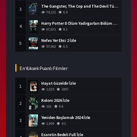
The Gangster, The Cop and The Devil Türkçe Dublaj İzle
3
74,132
6.9
Harry Potter 8 Ölüm Yadirgarları Bölüm 2 İzle
4
67,631
8.1
Nefes Yer Eksi 2 İzle
5
57,962
6.5
En Yüksek Puanlı Filmler
Hayat Güzeldir İzle
1
1,029
1997
Koloni 2026 İzle
2
161
9.6
Yeniden Başlamak 2024 İzle
3
1,909
9.3
Esaretin Bedeli Full İzle