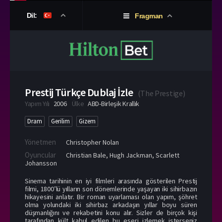
Dil:
Fragman
Prestij Türkçe Dublaj İzle
(
The Prestige
)
Yapım Yılı
2006
Ülke
ABD-Birleşik Krallık
Dram
Gerilim
Gizem
Yönetmen
Christopher Nolan
Oyuncular
Christian Bale
,
Hugh Jackman
,
Scarlett
Johansson
Sinema tarihinin en iyi filmleri arasında gösterilen Prestij
filmi, 1800’lü yılların son dönemlerinde yaşayan iki sihirbazın
hikayesini anlatır. Bir roman uyarlaması olan yapım, şöhret
olma yolundaki iki sihirbaz arkadaşın yıllar boyu süren
düşmanlığını ve rekabetini konu alır. Sizler de birçok kişi
tarafından kült kabul edilen bu eseri izlemek isterseniz