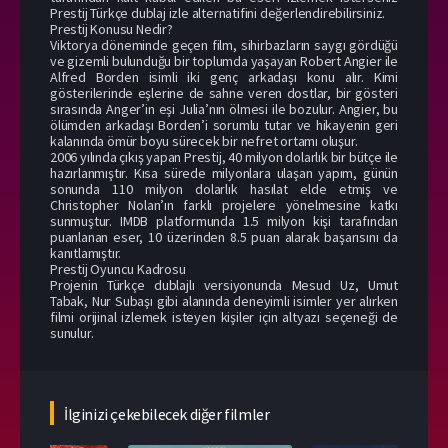
Prestij Türkçe dublaj izle alternatifini değerlendirebilirsiniz.
Prestij Konusu Nedir?
Viktorya döneminde geçen film, sihirbazların saygı gördüğü
ve gizemli bulunduğu bir toplumda yaşayan Robert Angier ile
Alfred Borden isimli iki genç arkadaşı konu alır. Kimi
gösterilerinde eşlerine de sahne veren dostlar, bir gösteri
sırasında Anger’in eşi Julia’nın ölmesi ile bozulur. Angier, bu
ölümden arkadaşı Borden’i sorumlu tutar ve hikayenin geri
kalanında ömür boyu sürecek bir nefret ortamı oluşur.
2006 yılında çıkış yapan Prestij, 40 milyon dolarlık bir bütçe ile
hazırlanmıştır. Kısa sürede milyonlara ulaşan yapım, günün
sonunda 110 milyon dolarlık hasılat elde etmiş ve
Christopher Nolan’ın farklı projelere yönelmesine katkı
sunmuştur. IMDB platformunda 1.5 milyon kişi tarafından
puanlanan eser, 10 üzerinden 8.5 puan alarak başarısını da
kanıtlamıştır.
Prestij Oyuncu Kadrosu
Projenin Türkçe dublajlı versiyonunda Mesud Uz, Umut
Tabak, Nur Subaşı gibi alanında deneyimli isimler yer alırken
filmi orijinal izlemek isteyen kişiler için altyazı seçeneği de
sunulur.
İlginizi çekebilecek diğer filmler