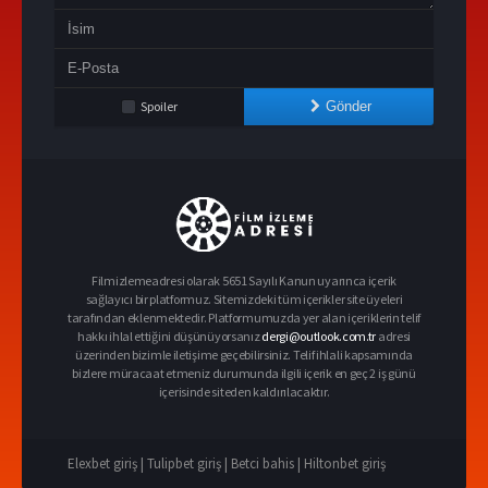
Spoiler
Gönder
Filmizlemeadresi olarak 5651 Sayılı Kanun uyarınca içerik
sağlayıcı bir platformuz. Sitemizdeki tüm içerikler site üyeleri
tarafından eklenmektedir. Platformumuzda yer alan içeriklerin telif
hakkı ihlal ettiğini düşünüyorsanız
dergi@outlook.com.tr
adresi
üzerinden bizimle iletişime geçebilirsiniz. Telif ihlali kapsamında
bizlere müracaat etmeniz durumunda ilgili içerik en geç 2 iş günü
içerisinde siteden kaldırılacaktır.
Elexbet giriş |
Tulipbet giriş |
Betci bahis |
Hiltonbet giriş