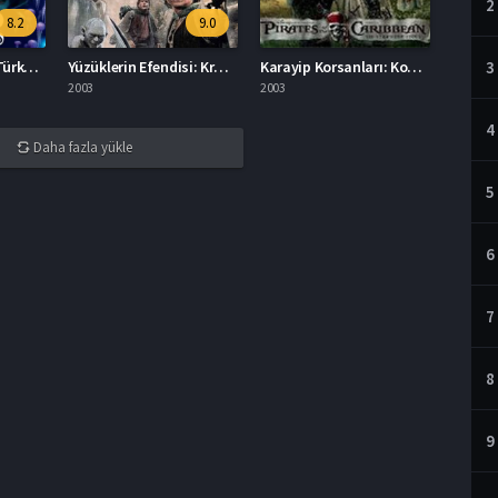
2
8.2
9.0
Kayıp Balık Nemo Türkçe Dublaj İzle
Yüzüklerin Efendisi: Kralın Dönüşü İzle
Karayip Korsanları: Kod Hikayeleri: Evlilik İzle
3
2003
2003
4
Daha fazla yükle
5
6
7
8
9