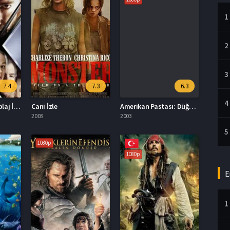
1
2
3
7.4
7.3
6.3
4
X-Men 2 Türkçe Dublaj İzle
Cani İzle
Amerikan Pastası: Düğün Türkçe Dublaj İzle
2003
2003
5
1080p
1080p
E
1