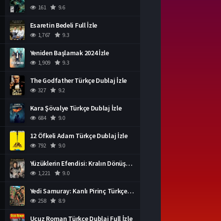
161
9.6
Esaretin Bedeli Full İzle
1,767
9.3
Yeniden Başlamak 2024 İzle
1,909
9.3
The Godfather Türkçe Dublaj İzle
327
9.2
Kara Şövalye Türkçe Dublaj İzle
684
9.0
12 Öfkeli Adam Türkçe Dublaj İzle
792
9.0
Yüzüklerin Efendisi: Kralın Dönüşü İzle
1,221
9.0
Yedi Samuray: Kanlı Pirinç Türkçe Dublaj İzle
258
8.9
Ucuz Roman Türkçe Dublaj Full İzle