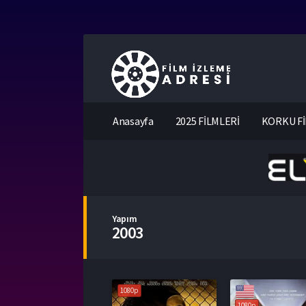
Anasayfa
2025 FİLMLERİ
KORKU Fİ
Yapım
2003
1080p
1080p