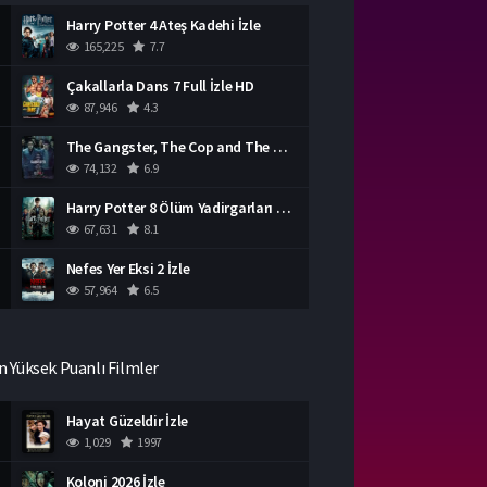
Harry Potter 4 Ateş Kadehi İzle
165,225
7.7
Çakallarla Dans 7 Full İzle HD
87,946
4.3
The Gangster, The Cop and The Devil Türkçe Dublaj İzle
74,132
6.9
Harry Potter 8 Ölüm Yadirgarları Bölüm 2 İzle
67,631
8.1
Nefes Yer Eksi 2 İzle
57,964
6.5
n Yüksek Puanlı Filmler
Hayat Güzeldir İzle
1,029
1997
Koloni 2026 İzle