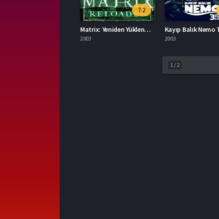
7.2
Matrix: Yeniden Yüklendi Full İzle
2003
2003
1
/
2