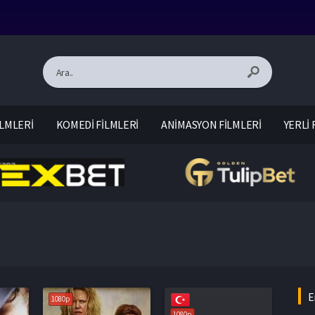
LMLERİ
KOMEDİ FİLMLERİ
ANİMASYON FİLMLERİ
YERLİ 
E
1080p
1080p