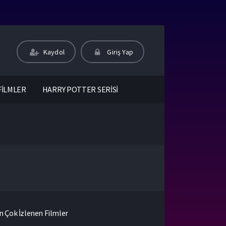
Kaydol
Giriş Yap
FİLMLER
HARRY POTTER SERİSİ
n Çok İzlenen Filmler