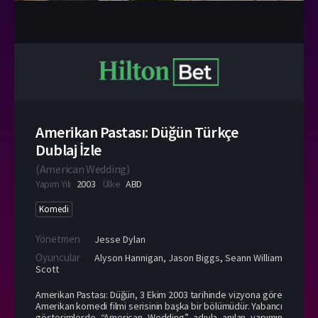
Amerikan Pastası: Düğün Türkçe
Dublaj İzle
(
American Wedding
)
Yapım Yılı
2003
Ülke
ABD
Komedi
Yönetmen
Jesse Dylan
Oyuncular
Alyson Hannigan
,
Jason Biggs
,
Seann William
Scott
Amerikan Pastası: Düğün, 3 Ekim 2003 tarihinde vizyona göre
Amerikan komedi filmi serisinin başka bir bölümüdür. Yabancı
gösterimlerde “American Wedding” adıyla anılan yapımın