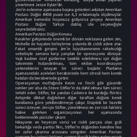
yönetmeni Jesse Dylan’dır.
Jim’in evlenme aşamasına başına gelenleri anlatan Amerikan
Pastası: Düğün IMDB puanı ise 6,3 ortalamayla ölçülmüştür.
Amerikan komedisi hoşunuza gidiyorsa projeyi Amerikan
Pastası: Düğün Türkçe dublaj izle seçeneğiyle
seyredebilirsiniz.
Amerikan Pastası: Düğün Konusu
Karakter gelişiminde önemli bir dönüm noktasına gelen Jim,
Michelle ile hayatını birleştirme yolunda ilk ciddi adımı atar.
Fakat omantik girişimi Jim’in büyükannesinin rahatsızlığı
sebebiyle zamana karşı yarışılan bir operasyona dönüşür.
Yaşlı kadının özel günlerine tanıklık edebilmesi için düğün
takviminin hızlandırılması, tüm ekibin koordinasyon
yeteneklerini sınayan bir süreci başlatır. Planlama
aşamasındaki aceleleri beraberinde hem stresli hem komik
hataları da beraberinde getirir.
Operasyonun mutfağında Kevin ve Finch gibi güvenilir
isimler yer alsa da Steve Stifler’ın da dahil olması tüm süreci
tehdit eder. Stifler, bir yandan Cadence ile kurduğu flörtöz
iletişimle dikkat dağıtırken diğer taraftan düğünü kendi
kurallarına göre şekillendirmeye çalışır. Disiplinli bir hazırlık
süreci isteyen Jim için Stifler, yönetilmesi en zor risk faktörü
haline gelirken organizasyonun her aşamasında
beklenmedik pürüzler çıkarır.
Hikayenin en heyecan verici ve riskli parçası olan gizli
bekarlığa veda partisi fikri, Stifler’ın düğünden kendine has
bir zafer çıkarma arzusunu simgeler. Amerikan Pastası
serisinin bu üçüncü bölümü, serinin klasiği haline gelen mizah