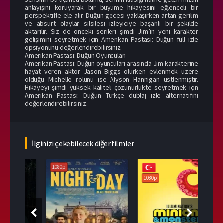
anlayışını koruyarak bir büyüme hikayesini eğlenceli bir
perspektifle ele alır. Düğün gecesi yaklaşırken artan gerilim
ve absürt olaylar silsilesi izleyiciye başarılı bir şekilde
aktarılır. Siz de önceki serileri şimdi Jim’in yeni karakter
gelişimini seyretmek için Amerikan Pastası: Düğün full izle
opsiyonunu değerlendirebilirsiniz.
Amerikan Pastası: Düğün Oyuncuları
Amerikan Pastası: Düğün oyuncuları arasında Jim karakterine
hayat veren aktör Jason Biggs olurken evlenmek üzere
olduğu Michelle rolünü ise Alyson Hannigan üstlenmiştir.
Hikayeyi şimdi yüksek kaliteli çözünürlükte seyretmek için
Amerikan Pastası: Düğün Türkçe dublaj izle alternatifini
değerlendirebilirsiniz.
İlginizi çekebilecek diğer filmler
1080p
108
1080p