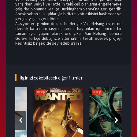
yarışırken Jekyll ve Hyde’ın tehlikeli planlarını engellemeye
çalışırlar. Sonunda Kraliçe Buckingham Sarayı’na geri getirilir.
Ancak sabahın ilk ışıklarıyla birlikte iksir etkisini kaybeder ve
gerçek yaşına geri döner.
Aksiyon ve gerilim dolu sahneleriyle Van Helsing evrenine
derinlik katan animasyon, serinin hayranları için önemli bir
tamamlayıcı yapım olarak öne çıkar. Van Helsing: Londra
Görevi Türkçe dublaj izle alternatifini tercih ederek projeyi
kesintisiz bir şekilde seyredebilirsiniz.
İlginizi çekebilecek diğer filmler
1080p
1080p
108