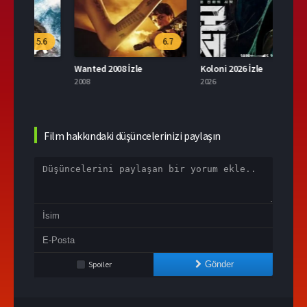
.6
6.7
9.6
Wanted 2008 İzle
Koloni 2026 İzle
2008
2026
2004
Film hakkındaki düşüncelerinizi paylaşın
Spoiler
Gönder