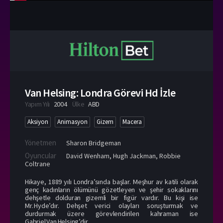
Van Helsing: Londra Görevi Hd İzle
Yapım Yılı
2004
Ülke
ABD
Aksiyon
Animasyon
Gizem
Macera
Yönetmen
Sharon Bridgeman
Oyuncular
David Wenham
,
Hugh Jackman
,
Robbie
Coltrane
Hikaye, 1889 yılı Londra’sında başlar. Meşhu­r av katili olarak
genç kadınların ölümünü gözetleyen ve şehir sokaklarını
dehşetle dolduran gizemli bir figür vardır. Bu kişi ise
Mr. Hyde’dır. Dehşet verici olayları soruşturmak ve
durdurmak üzere görevlendirilen kahraman ise
Gabriel Van Helsing’dir.