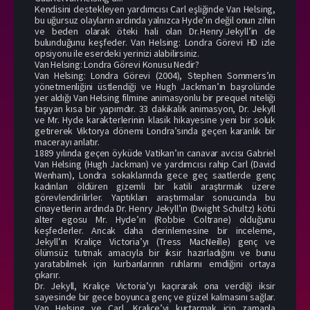
Kendisini destekleyen yardımcısı Carl eşliğinde Van Helsing,
bu uğursuz olayların ardında yalnızca Hyde’ın değil onun zihin
ve beden olarak öteki hali olan Dr. Henry Jekyll’in de
bulunduğunu keşfeder. Van Helsing: Londra Görevi HD izle
opsiyonu ile eserdeki yerinizi alabilirsiniz.
Van Helsing: Londra Görevi Konusu Nedir?
Van Helsing: Londra Görevi (2004), Stephen Sommers’ın
yönetmenliğini üstlendiği ve Hugh Jackman’ın başrolünde
yer aldığı Van Helsing filmine animasyonlu bir prequel niteliği
taşıyan kısa bir yapımdır. 33 dakikalık animasyon, Dr. Jekyll
ve Mr. Hyde karakterlerinin klasik hikayesine yeni bir soluk
getirerek Viktorya dönemi Londra’sında geçen karanlık bir
macerayı anlatır.
1889 yılında geçen öyküde Vatikan’ın canavar avcısı Gabriel
Van Helsing (Hugh Jackman) ve yardımcısı rahip Carl (David
Wenham), Londra sokaklarında gece geç saatlerde genç
kadınları öldüren gizemli bir katili araştırmak üzere
görevlendirilirler. Yaptıkları araştırmalar sonucunda bu
cinayetlerin ardında Dr. Henry Jekyll’ın (Dwight Schultz) kötü
alter egosu Mr. Hyde’ın (Robbie Coltrane) olduğunu
keşfederler. Ancak daha derinlemesine bir inceleme,
Jekyll’ın Kraliçe Victoria’yı (Tress MacNeille) genç ve
ölümsüz tutmak amacıyla bir iksir hazırladığını ve bunu
yaratabilmek için kurbanlarının ruhlarını emdiğini ortaya
çıkarır.
Dr. Jekyll, Kraliçe Victoria’yı kaçırarak ona verdiği iksir
sayesinde bir gece boyunca genç ve güzel kalmasını sağlar.
Van Helsing ve Carl, Kraliçe’yi kurtarmak için zamanla