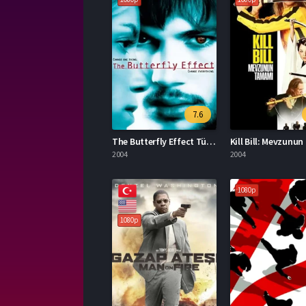
7.6
The Butterfly Effect Türkçe Dublaj İzle
2004
2004
1080p
1080p