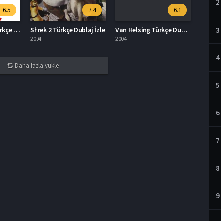
2
6.5
7.4
6.1
Ocean’s Twelve Türkçe Dublaj İzle
Shrek 2 Türkçe Dublaj İzle
Van Helsing Türkçe Dublaj İzle
3
2004
2004
4
Daha fazla yükle
5
6
7
8
9