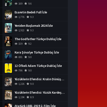
169
9.6
Esaretin Bedeli Full İzle
1,776
9.3
Yeniden Başlamak 2024 İzle
1,913
9.3
The Godfather Türkçe Dublaj İzle
329
9.2
Kara Şövalye Türkçe Dublaj İzle
691
9.0
12 Öfkeli Adam Türkçe Dublaj İzle
796
9.0
Yüzüklerin Efendisi: Kralın Dönüşü İzle
1,226
9.0
Yüzüklerin Efendisi: Yüzük Kardeşliği Türkçe Dublaj İzle
1,194
8.9
Atatürk 1881-1919 2. Film İzle