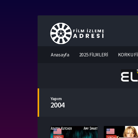
Anasayfa
2025 FİLMLERİ
KORKU Fİ
Yapım
2004
1080p
1080p