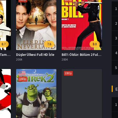
1
2
3
8.7
7.6
8.0
4
Kill Bill: Mevzunun Tamamı Türkçe Dublaj İzle
Düşler Ülkesi Full HD İzle
Bill’i Öldür: Bölüm 2 Full HD İzle
2004
2004
5
1080p
1080p
E
1