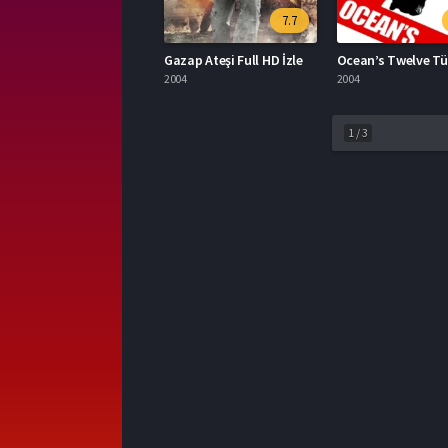
7.7
Gazap Ateşi Full HD İzle
2004
2004
1
/
3