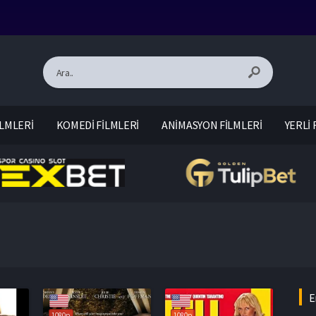
LMLERİ
KOMEDİ FİLMLERİ
ANİMASYON FİLMLERİ
YERLİ 
E
1080p
1080p