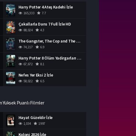
Harry Potter 4 Ateş Kadehi İzle
165,333
7.7
Çakallarla Dans 7 Full İzle HD
88,024
4.3
The Gangster, The Cop and The Devil Türkçe Dublaj İzle
74,217
6.9
Harry Potter 8 Ölüm Yadirgarları Bölüm 2 İzle
67,672
8.1
Nefes Yer Eksi 2 İzle
58,022
6.5
n Yüksek Puanlı Filmler
Hayat Güzeldir İzle
1,034
1997
Koloni 2026 İzle