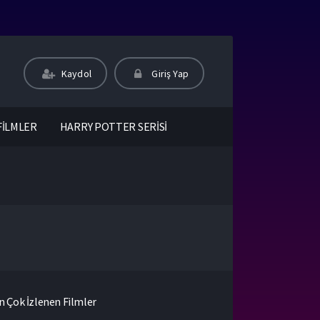
Kaydol
Giriş Yap
FİLMLER
HARRY POTTER SERİSİ
n Çok İzlenen Filmler