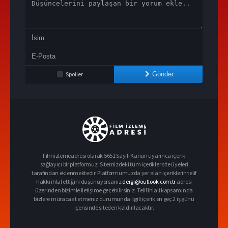
Spoiler
Gönder
Filmizlemeadresi olarak 5651 Sayılı Kanun uyarınca içerik
sağlayıcı bir platformuz. Sitemizdeki tüm içerikler site üyeleri
tarafından eklenmektedir. Platformumuzda yer alan içeriklerin telif
hakkı ihlal ettiğini düşünüyorsanız
dergi@outlook.com.tr
adresi
üzerinden bizimle iletişime geçebilirsiniz. Telif ihlali kapsamında
bizlere müracaat etmeniz durumunda ilgili içerik en geç 2 iş günü
içerisinde siteden kaldırılacaktır.