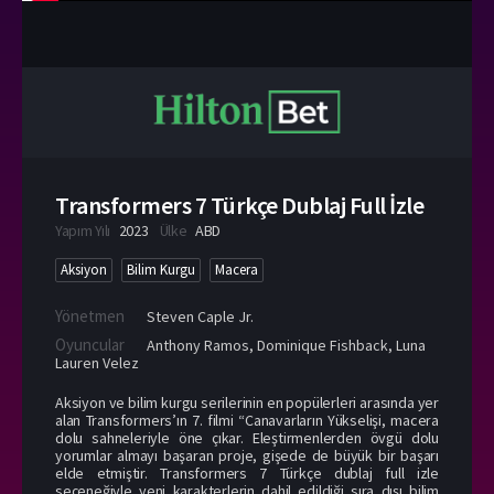
Transformers 7 Türkçe Dublaj Full İzle
Yapım Yılı
2023
Ülke
ABD
Aksiyon
Bilim Kurgu
Macera
Yönetmen
Steven Caple Jr.
Oyuncular
Anthony Ramos
,
Dominique Fishback
,
Luna
Lauren Velez
Aksiyon ve bilim kurgu serilerinin en popülerleri arasında yer
alan Transformers’ın 7. filmi “Canavarların Yükselişi, macera
dolu sahneleriyle öne çıkar. Eleştirmenlerden övgü dolu
yorumlar almayı başaran proje, gişede de büyük bir başarı
elde etmiştir. Transformers 7 Türkçe dublaj full izle
seçeneğiyle yeni karakterlerin dahil edildiği sıra dışı bilim