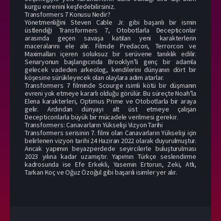
kurgu evrenini keşfedebilirsiniz.
Transformers 7 Konusu Nedir?
Yönetmenliğini Steven Cable Jr. gibi başarılı bir ismin
üstlendiği Transformers 7, Otobotlarla Decepticonlar
arasında geçen savaşa katılan yeni karakterlerin
maceralarını ele alır. Filmde Predacon, Terrorcon ve
Maximalları içeren soluksuz bir serüvene tanıklık edilir.
Senaryonun başlangıcında Brooklyn’li genç bir adamla
gelecek vadeden arkeolog, kendilerini dünyanın dört bir
köşesine sürükleyecek olan olaylara adım atarlar.
Transformers 7 filminde Scourge isimli kötü bir düşmanın
evreni yok etmeye kararlı olduğu görülür. Bu süreçte Noah’la
Elena karakterleri, Optimus Prime ve Otobotlarla bir araya
gelir. Ardından dünyayı alt üst etmeye çalışan
Decepticonlarla büyük bir mücadele verilmesi gerekir.
Transformers: Canavarların Yükselişi Vizyon Tarihi
Transformers serisinin 7. filmi olan Canavarların Yükselişi için
belirlenen vizyon tarihi 24 Haziran 2022 olarak duyurulmuştur.
Ancak yapımın beyazperdede seyircilerle buluşturulması
2023 yılına kadar uzamıştır. Yapımın Türkçe seslendirme
kadrosunda ise Efe Erkekli, Yasemin Ertorun, Zeki, Atlı,
Tarkan Koç ve Oğuz Özoğul gibi başarılı isimler yer alır.