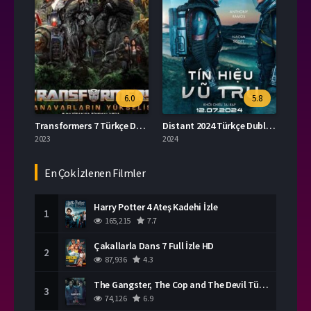
6.0
5.8
Transformers 7 Türkçe Dublaj Full İzle
Distant 2024 Türkçe Dublaj İzle
2023
2024
En Çok İzlenen Filmler
Harry Potter 4 Ateş Kadehi İzle
1
165,215
7.7
Çakallarla Dans 7 Full İzle HD
2
87,936
4.3
The Gangster, The Cop and The Devil Türkçe Dublaj İzle
3
74,126
6.9