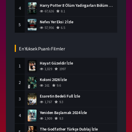
Harry Potter 8 Ölüm Yadirgarları Bölüm 2 İzle
4
67,626
8.1
Nefes Yer Eksi 2 İzle
5
57,956
6.5
En Yüksek Puanlı Filmler
Hayat Güzeldir İzle
1
1,029
1997
Koloni 2026 İzle
2
161
9.6
Esaretin Bedeli Full İzle
3
1,767
9.3
Yeniden Başlamak 2024 İzle
4
1,909
9.3
The Godfather Türkçe Dublaj İzle
5