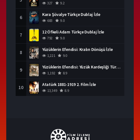
327
9.2
Kara Şövalye Türkçe Dublaj İzle
6
683
9.0
12 Öfkeli Adam Türkçe Dublaj İzle
7
792
9.0
Yüzüklerin Efendisi: Kralın Dönüşü İzle
8
1,221
9.0
Yüzüklerin Efendisi: Yüzük Kardeşliği Türkçe Dublaj İzle
9
1,192
8.9
Atatürk 1881-1919 2. Film İzle
10
13,349
8.9