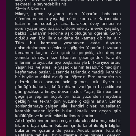
sekmesi ile seyredebilirsiniz.
Siccin 6 Konusu
Hikaye, genç yaşlarda olan Yaşar’ın babasının
ölümünden sonra yaşadığı süreci konu alır. Babasından
kalan miras sebebiyle ana karakter, üvey annesi ile
sorun yaşamaya başlar. O dönemde aynı evde yaşadığı
baldızı Canan’ın kendine aşık olduğunu öğrenir. Sahip
olduğu yeni bilgi ile olay daha da karmaşık bir hal alır.
Tüm bu karmaşa yaşanırken evde duyulan
anlamdırılamayan sesler ve gölgeler Yaşar’ın huzurunu
tamamen kaçırır. Aile içindeki gerginlik, akli dengesi
yerinde olmayan kızı Efsun’un geçmişindeki karanlık
sırlarının ortaya çıkmaya başlamasıyla birlikte iyice artar.
Yaşar, kızı ve ailesi ile yaşadıklarının tesadüf olmadığını
keşfetmeye başlar. Üzerinde farkında olmadığı karanlık
bir büyünün etkisi olduğunu öğrenir. Evin atmosferinin
giderek daha acınası hale gelmesi, aile üyelerinin
gördüğü kabuslar, kötü ruhların varlığının hissedilmesi
gün geçtikçe artmaya devam eder. Yaşar, tüm bunların
geçmişte yapılan büyük bir hata yüzünden meydana
geldiğini ve tekrar gün yüzüne çıktığını anlar. Laneti
sonlandırmaya çalışan aile, kendini cinler, musallatlar,
karanlık sırların içinde bulur. Üstelik her geçen gün
kötülüğün ve lanetin etkisi katlanarak artar.
Aile büyüklerinden biri son çare olarak saklanmış eski bir
kitabı ortaya çıkarır. Kitabın içinde lanet ile ilgili bilgiler
bulunur ve çözümü de yazar. Ancak ailenin karanlık
varlıklarla tehlikeli bir yüzleşme içine girmesi gerekir.