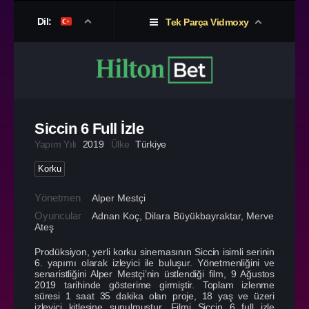
Dil:
Tek Parça Vidmoxy
Siccin 6 Full İzle
Yapım Yılı
2019
Ülke
Türkiye
Korku
Yönetmen
Alper Mestçi
Oyuncular
Adnan Koç
,
Dilara Büyükbayraktar
,
Merve
Ateş
Prodüksiyon, yerli korku sinemasının Siccin isimli serinin
6. yapımı olarak izleyici ile buluşur. Yönetmenliğini ve
senaristliğini Alper Mestçi’nin üstlendiği film, 9 Ağustos
2019 tarihinde gösterime girmiştir. Toplam izlenme
süresi 1 saat 35 dakika olan proje, 18 yaş ve üzeri
izleyici kitlesine sunulmuştur. Filmi Siccin 6 full izle