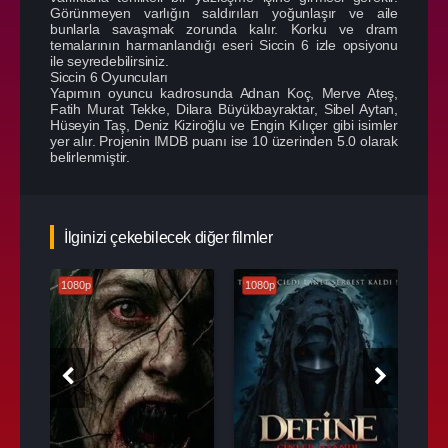
Görünmeyen varlığın saldırıları yoğunlaşır ve aile
bunlarla savaşmak zorunda kalır. Korku ve dram
temalarının harmanlandığı eseri Siccin 6 izle opsiyonu
ile seyredebilirsiniz.
Siccin 6 Oyuncuları
Yapımın oyuncu kadrosunda Adnan Koç, Merve Ateş,
Fatih Murat Tekke, Dilara Büyükbayraktar, Sibel Aytan,
Hüseyin Taş, Deniz Kiziroğlu ve Engin Kılıçer gibi isimler
yer alır. Projenin IMDB puanı ise 10 üzerinden 5.0 olarak
belirlenmiştir.
İlginizi çekebilecek diğer filmler
1080p
1080p
108