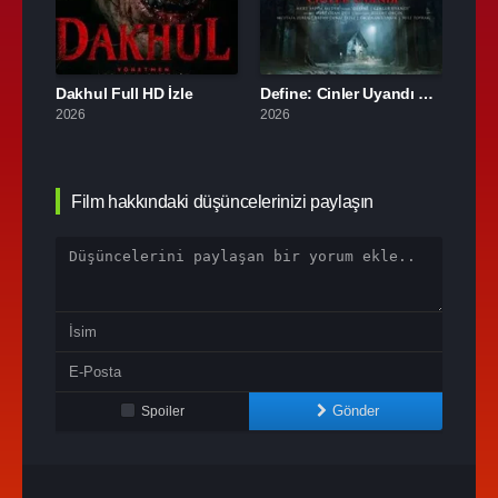
Ölünün Laneti Full HD İzle
Dakhul Full HD İzle
Define: Cinler Uyandı Full İzle
Cinh
2026
2026
2026
Film hakkındaki düşüncelerinizi paylaşın
Gönder
Spoiler