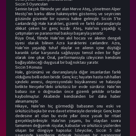
Siccin 5 Oyuncuları
Serinin birçok filminde yer alan Merve Ateş, yönetmen Alper
Mestçi’nin korku diline hakimiyetini göstermiş ve seyircinin
gözünde güvenilir bir oyuncu haline gelmiştir. Siccin 5’te
canlandırdığı Hale karakteri, gizemli ve farklı davranışlarıyla
dikkat çeken bir genç kızdır. Ateş, Hale’nin yaşadığı iç
çatışmaları ve paranormal baskıyı başarıyla yansıtır.
Rüya Önal, filmde Hale’nin akıl hocası ve ailenin dengeli
üyesi olarak bilinen Azra karakterini canlandırır. Azra,
Hale’nin yaşadığı tuhaf olaylar ve ailenin içine düştüğü
karanlık sırlar karşısında sağduyuyu temsil eden bir figür
olarak öne çıkar. Önal, performansıyla izleyicinin kendisini
bağlayabileceği duygusal bir bağ noktası yaratır.
Siccin 5 Konusu
Hale, görünümü ve davranışlarıyla diğer insanlardan farklı
olduğunu belli eden biridir. Genç kız; hayatını hasta ruh halleri
içindeki annesi, depresyondaki büyükannesi ve halasıyla
birlikte Nevşehir’deki ürkütücü bir evde sürdürür. Hale’nin
babası ise o doğmadan önce gizemli şekilde ortadan
kaybolmuştur. Akabinde kendisinden bir daha haber
alınamamıştır.
Hikaye, Hale’nin hiç görmediği babasının onu eski ve
ürkütücü başka bir eve davet etmesiyle derinleşir. Genç kızın
dedesine ait olan bu evde yıllar önce yasak bir ritüel
gerçekleştirilmiştir. Hale’nin yaşamı, bu olaydan sonra
tamamen değişerek rüyalar, kabuslar ve ürkütücü yüzlerden
oluşan bir döngüye hapsolur. İzleyiciler, Siccin 5 izle
sayesinde kendilerini giderek büyüyen bir paranormal