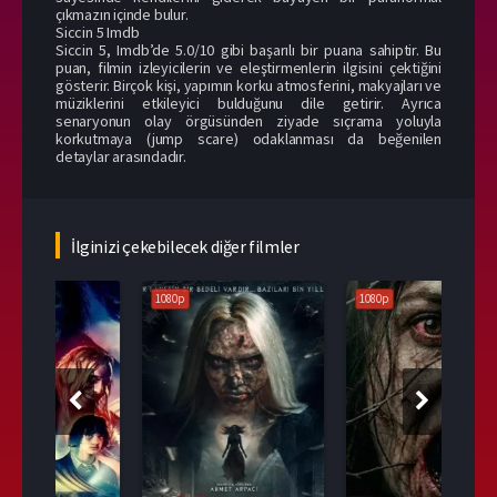
çıkmazın içinde bulur.
Siccin 5 Imdb
Siccin 5, Imdb’de 5.0/10 gibi başarılı bir puana sahiptir. Bu
puan, filmin izleyicilerin ve eleştirmenlerin ilgisini çektiğini
gösterir. Birçok kişi, yapımın korku atmosferini, makyajları ve
müziklerini etkileyici bulduğunu dile getirir. Ayrıca
senaryonun olay örgüsünden ziyade sıçrama yoluyla
korkutmaya (jump scare) odaklanması da beğenilen
detaylar arasındadır.
İlginizi çekebilecek diğer filmler
1080p
1080p
108