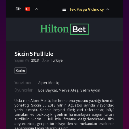
Dil:
Tek Parça Vidmoxy
Siccin 5 Full İzle
Yapım Yılı
2018
Ülke
Türkiye
Korku
Yönetmen
Alper Mestçi
Oyuncular
Ece Baykal
,
Merve Ateş
,
Selim Aydın
Usta isim Alper Mestçi’nin hem senaryosunu yazdığı hem de
yönettiği Siccin 5, 2018 yılının Ağustos ayında vizyondaki
yerini almıştır. Serinin beşinci filmi; dini referanslar, büyü
temaları ve psikolojik gerilimi harmanlayan özgün tarzını
sürdürür. Siccin 5 full izle fırsatını değerlendirerek filmi
seyredebilir, gerçek bir hikayeden ve mekandan esinlenen
senaryonun tadını çıkarabilirsiniz.