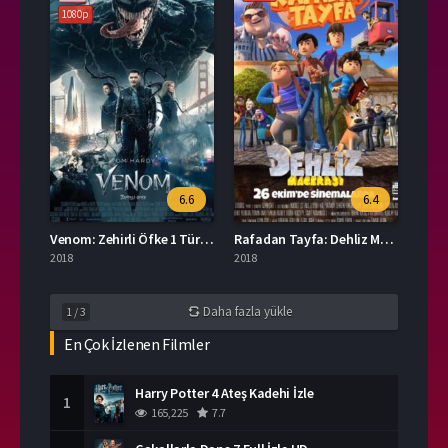
1080p
6.6
6.4
Venom: Zehirli Öfke 1 Türkçe Dublaj İzle
Rafadan Tayfa: Dehliz Macerası Full HD İzle
2018
2018
Daha fazla yükle
1
/
3
En Çok İzlenen Filmler
Harry Potter 4 Ateş Kadehi İzle
1
165,225
7.7