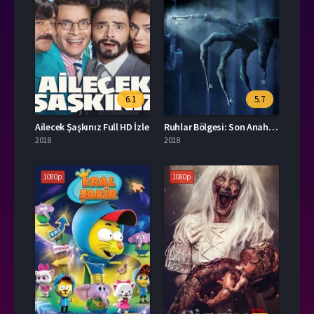
6.1
5.7
Ailecek Şaşkınız Full HD İzle
Ruhlar Bölgesi: Son Anahtar İzle
2018
2018
1080p
1080p