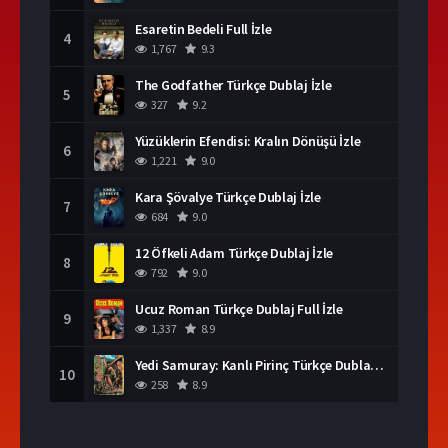
Esaretin Bedeli Full İzle
4
1,767
9.3
The Godfather Türkçe Dublaj İzle
5
327
9.2
Yüzüklerin Efendisi: Kralın Dönüşü İzle
6
1,221
9.0
Kara Şövalye Türkçe Dublaj İzle
7
684
9.0
12 Öfkeli Adam Türkçe Dublaj İzle
8
792
9.0
Ucuz Roman Türkçe Dublaj Full İzle
9
1,337
8.9
Yedi Samuray: Kanlı Pirinç Türkçe Dublaj İzle
10
258
8.9