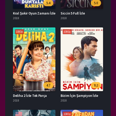
5.4
5.0
Kral Şakir Oyun Zamanı İzle
Siccin 5 Full İzle
2018
2018
1080p
1080p
4.7
8.2
Deliha 2 İzle Tek Parça
Bizim İçin Şampiyon İzle
2018
2018
1080p