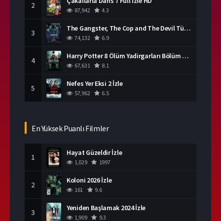
Çakallarla Dans 7 Full İzle HD
2
87,942
4.3
The Gangster, The Cop and The Devil Türkçe Dublaj İzle
3
74,132
6.9
Harry Potter 8 Ölüm Yadirgarları Bölüm 2 İzle
4
67,631
8.1
Nefes Yer Eksi 2 İzle
5
57,962
6.5
En Yüksek Puanlı Filmler
Hayat Güzeldir İzle
1
1,029
1997
Koloni 2026 İzle
2
161
9.6
Yeniden Başlamak 2024 İzle
3
1,909
9.3