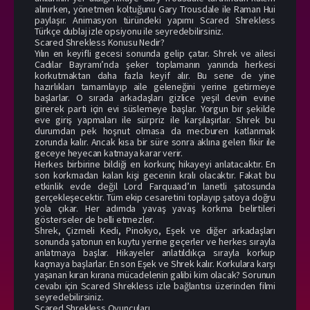
alınırken, yönetmen koltuğunu Gary Trousdale ile Raman Hui
paylaşır. Animasyon türündeki yapımı Scared Shrekless
Türkçe dublaj izle opsiyonu ile seyredebilirsiniz.
Scared Shrekless Konusu Nedir?
Yılın en keyifli gecesi sonunda gelip çatar. Shrek ve ailesi
Cadılar Bayramı’nda şeker toplamanın yanında herkesi
korkutmaktan daha fazla keyif alır. Bu sene de yine
hazırlıkları tamamlayıp aile geleneğini yerine getirmeye
başlarlar. O sırada arkadaşları gizlice yeşil devin evine
girerek parti için evi süslemeye başlar. Yorgun bir şekilde
eve giriş yapmaları ile sürpriz ile karşılaşırlar. Shrek bu
durumdan pek hoşnut olmasa da mecburen katlanmak
zorunda kalır. Ancak kısa bir süre sonra aklına gelen fikir ile
geceye heyecan katmaya karar verir.
Herkes birbirine bildiği en korkunç hikayeyi anlatacaktır. En
son korkmadan kalan kişi gecenin kralı olacaktır. Fakat bu
etkinlik evde değil Lord Farquaad’ın lanetli şatosunda
gerçekleşecektir. Tüm ekip cesaretini toplayıp şatoya doğru
yola çıkar. Her adımda yavaş yavaş korkma belirtileri
gösterseler de belli etmezler.
Shrek, Çizmeli Kedi, Pinokyo, Eşek ve diğer arkadaşları
sonunda şatonun en kuytu yerine geçerler ve herkes sırayla
anlatmaya başlar. Hikayeler anlatıldıkça sırayla korkup
kaçmaya başlarlar. En son Eşek ve Shrek kalır. Korkulara karşı
yaşanan kıran kırana mücadelenin galibi kim olacak? Sorunun
cevabı için Scared Shrekless izle bağlantısı üzerinden filmi
seyredebilirsiniz.
Scared Shrekless Oyuncuları