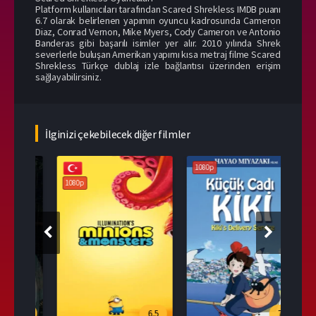
Platform kullanıcıları tarafından Scared Shrekless IMDB puanı
6.7 olarak belirlenen yapımın oyuncu kadrosunda Cameron
Diaz, Conrad Vernon, Mike Myers, Cody Cameron ve Antonio
Banderas gibi başarılı isimler yer alır. 2010 yılında Shrek
severlerle buluşan Amerikan yapımı kısa metraj filme Scared
Shrekless Türkçe dublaj izle bağlantısı üzerinden erişim
sağlayabilirsiniz.
İlginizi çekebilecek diğer filmler
1080p
108
1080p
.1
6.5
7.8