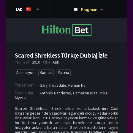
Dil:
Fragman
Scared Shrekless Türkçe Dublaj İzle
Yapım Yılı
2010
Ülke
ABD
Animasyon
Komedi
Macera
Yönetmen
Gary Trousdale
,
Raman Hui
Oyuncular
Antonio Banderas
,
Cameron Diaz
,
Mike
Myers
Scared Shrekless, Shrek, ailesi ve arkadaşlarının Cadı
bayramı gecesinde yaşadıkları eğlenceli olduğu kadar korku
dolu anları konu alır. Geceye heyecan katmak ve güne yakışır
bir kutlama yapmak amacıyla birbirlerine korku temalı
hikayeler anlatma kararı alırlar. Sevilen karakterlerin keyifli
anılarının yer aldığı hikaye Gary Trousdale tarafından kalem