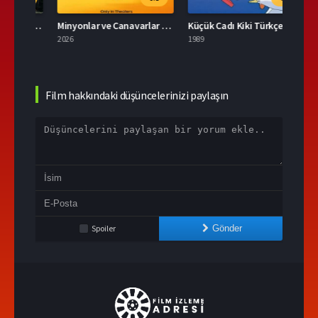
Tonari no Totoro 2007 Full İzle
Minyonlar ve Canavarlar Full HD İzle
Küçük Cadı Kiki Türkçe Dublaj İzle
2026
1989
2026
Film hakkındaki düşüncelerinizi paylaşın
Spoiler
Gönder