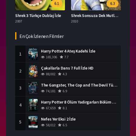
6.1
6.3
Shrek 3 Türkçe Dublaj İzle
Shrek Sonsuza Dek Mutlu Full İzle Türkçe Dublaj
2007
2010
En Çok İzlenen Filmler
Harry Potter 4 Ateş Kadehi İzle
1
165,306
7.7
Çakallarla Dans 7 Full İzle HD
2
88,002
4.3
The Gangster, The Cop and The Devil Türkçe Dublaj İzle
3
74,181
6.9
Harry Potter 8 Ölüm Yadirgarları Bölüm 2 İzle
4
67,659
8.1
Nefes Yer Eksi 2 İzle
5
58,012
6.5