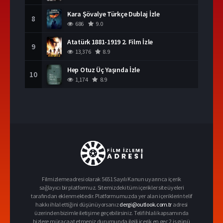
Kara Şövalye Türkçe Dublaj İzle
8
686
9.0
Atatürk 1881-1919 2. Film İzle
9
13,376
8.9
Hep Otuz Üç Yaşında İzle
10
1,174
8.9
Filmizlemeadresi olarak 5651 Sayılı Kanun uyarınca içerik
sağlayıcı bir platformuz. Sitemizdeki tüm içerikler site üyeleri
tarafından eklenmektedir. Platformumuzda yer alan içeriklerin telif
hakkı ihlal ettiğini düşünüyorsanız
dergi@outlook.com.tr
adresi
üzerinden bizimle iletişime geçebilirsiniz. Telif ihlali kapsamında
bizlere müracaat etmeniz durumunda ilgili içerik en geç 2 iş günü