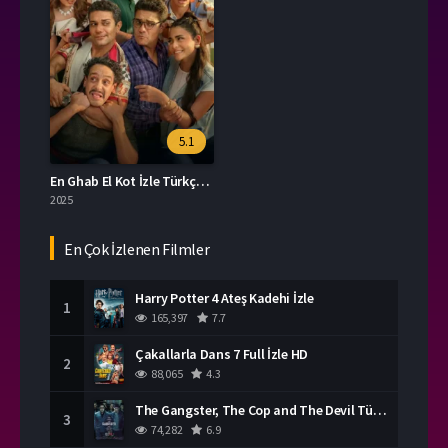
5.1
En Ghab El Kot İzle Türkçe Dublaj
2025
En Çok İzlenen Filmler
Harry Potter 4 Ateş Kadehi İzle
1
165,397
7.7
Çakallarla Dans 7 Full İzle HD
2
88,065
4.3
The Gangster, The Cop and The Devil Türkçe Dublaj İzle
3
74,282
6.9