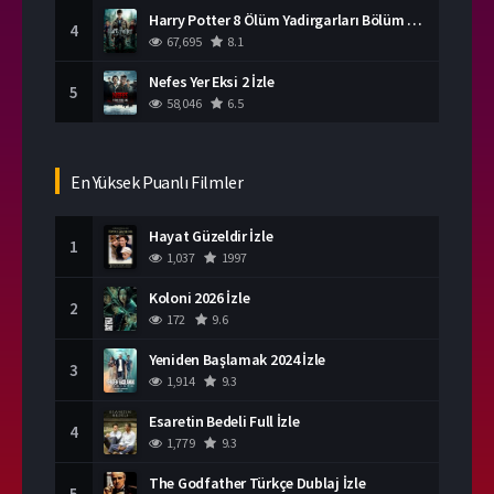
Harry Potter 8 Ölüm Yadirgarları Bölüm 2 İzle
4
67,695
8.1
Nefes Yer Eksi 2 İzle
5
58,046
6.5
En Yüksek Puanlı Filmler
Hayat Güzeldir İzle
1
1,037
1997
Koloni 2026 İzle
2
172
9.6
Yeniden Başlamak 2024 İzle
3
1,914
9.3
Esaretin Bedeli Full İzle
4
1,779
9.3
The Godfather Türkçe Dublaj İzle
5