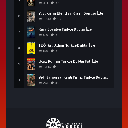
334
9.2
Yüzüklerin Efendisi: Kralın Dönüşü İzle
6
1,230
9.0
Kara Şövalye Türkçe Dublaj İzle
7
699
9.0
12 Öfkeli Adam Türkçe Dublaj İzle
8
800
9.0
Ucuz Roman Türkçe Dublaj Full İzle
9
1,346
8.9
Yedi Samuray: Kanlı Pirinç Türkçe Dublaj İzle
10
268
8.9